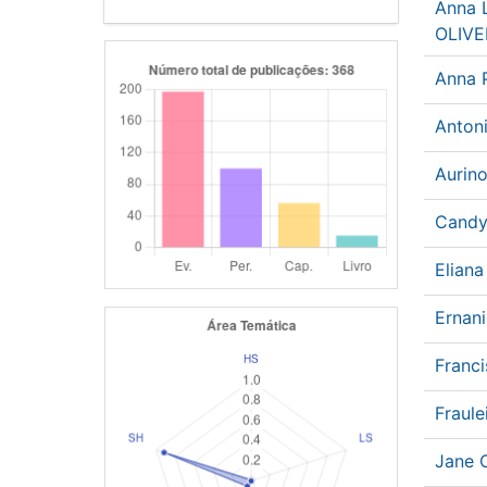
Anna 
OLIVE
Anna P
Anton
Aurin
Candy
Elian
Ernan
Franc
Fraule
Jane