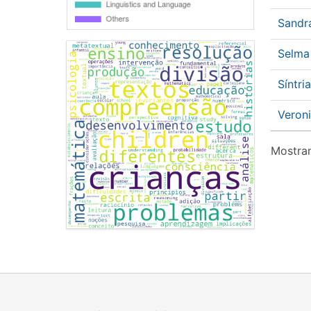
Sandr
Selma
Síntr
Veron
Mostran