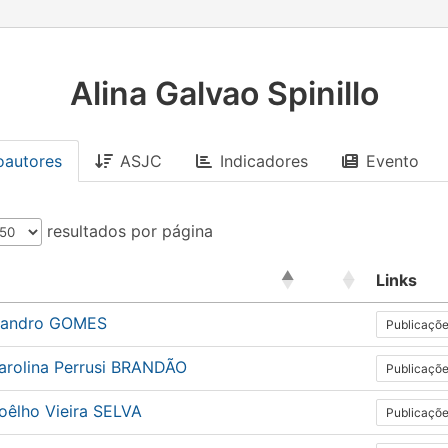
Alina Galvao Spinillo
oautores
ASJC
Indicadores
Evento
resultados por página
Links
Sandro GOMES
Publicaçõ
arolina Perrusi BRANDÃO
Publicaçõ
oêlho Vieira SELVA
Publicaçõ