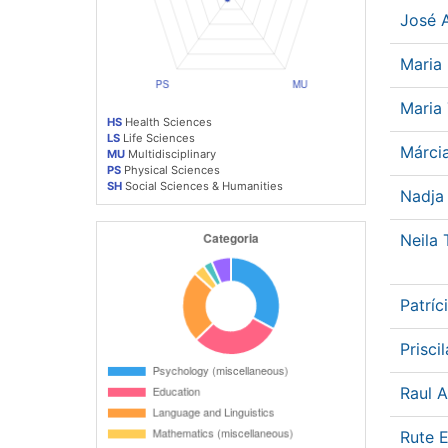
José 
Maria 
Maria
HS
Health Sciences
LS
Life Sciences
Márci
MU
Multidisciplinary
PS
Physical Sciences
SH
Social Sciences & Humanities
Nadja
Neila
Patrí
Prisci
Raul 
Rute 