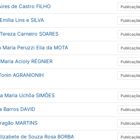
Aires de Castro FILHO
Publicaçõ
Emília Lins e SILVA
Publicaçõ
 Tereza Carneiro SOARES
Publicaçõ
a Maria Peruzzi Elia da MOTA
Publicaçõ
 Maria Acioly RÉGNIER
Publicaçõ
 Tonin AGRANIONIH
Publicaçõ
cia Maria Uchôa SIMÕES
Publicaçõ
la Barros DAVID
Publicaçõ
Aragão MARTINS
Publicaçõ
Elizabete de Souza Rosa BORBA
Publicaçõ