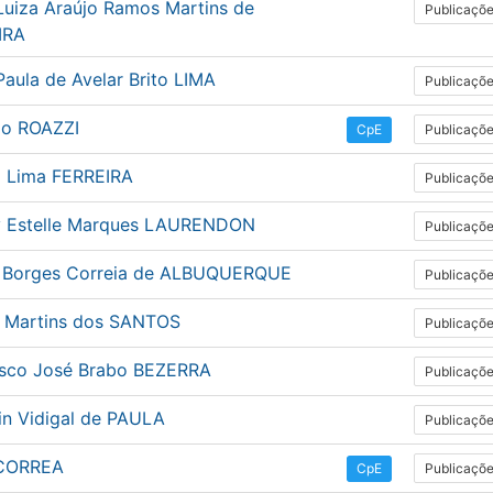
Luiza Araújo Ramos Martins de
Publicaçõ
IRA
aula de Avelar Brito LIMA
Publicaçõ
io ROAZZI
Publicaçõ
CpE
o Lima FERREIRA
Publicaçõ
 Estelle Marques LAURENDON
Publicaçõ
a Borges Correia de ALBUQUERQUE
Publicaçõ
i Martins dos SANTOS
Publicaçõ
isco José Brabo BEZERRA
Publicaçõ
in Vidigal de PAULA
Publicaçõ
 CORREA
Publicaçõ
CpE