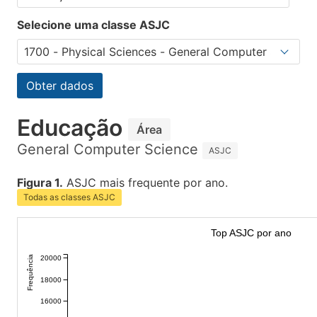
Selecione uma classe ASJC
Obter dados
Educação
Área
General Computer Science
ASJC
Figura 1.
ASJC mais frequente por ano.
Todas as classes ASJC
Top ASJC por ano
Frequência
20000
18000
16000