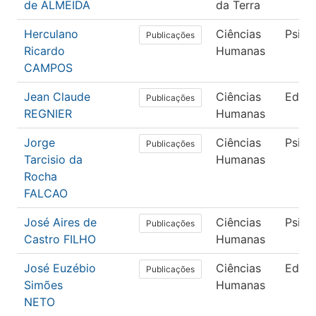
de ALMEIDA
da Terra
Herculano
Ciências
Psico
Publicações
Ricardo
Humanas
CAMPOS
Jean Claude
Ciências
Educ
Publicações
REGNIER
Humanas
Jorge
Ciências
Psico
Publicações
Tarcisio da
Humanas
Rocha
FALCAO
José Aires de
Ciências
Psico
Publicações
Castro FILHO
Humanas
José Euzébio
Ciências
Educ
Publicações
Simões
Humanas
NETO