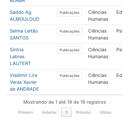
BORBA
Saddo Ag
Ciências
Educ
Publicações
ALMOULOUD
Humanas
Selma Leitão
Ciências
Psico
Publicações
SANTOS
Humanas
Síntria
Ciências
Psico
Publicações
Labres
Humanas
LAUTERT
Vladimir Lira
Ciências
Educ
Publicações
Veras Xavier
Humanas
de ANDRADE
Mostrando de 1 até 19 de 19 registros
Primeiro
Anterior
1
Próximo
Último