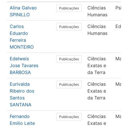
Alina Galvao
Ciências
Psico
Publicações
SPINILLO
Humanas
Carlos
Ciências
Educ
Publicações
Eduardo
Humanas
Ferreira
MONTEIRO
Edelweis
Ciências
Mate
Publicações
Jose Tavares
Exatas e
BARBOSA
da Terra
Eurivalda
Ciências
Mate
Publicações
Ribeiro dos
Exatas e
Santos
da Terra
SANTANA
Fernando
Ciências
Mate
Publicações
Emilio Leite
Exatas e