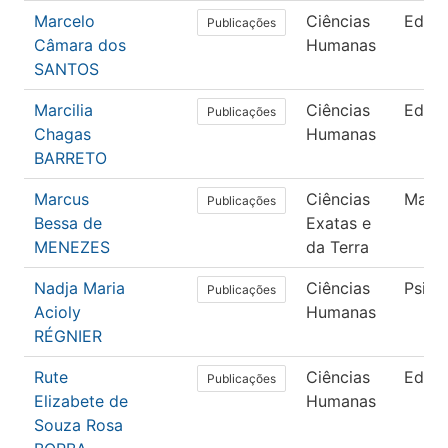
Marcelo
Ciências
Educ
Publicações
Câmara dos
Humanas
SANTOS
Marcilia
Ciências
Educ
Publicações
Chagas
Humanas
BARRETO
Marcus
Ciências
Mate
Publicações
Bessa de
Exatas e
MENEZES
da Terra
Nadja Maria
Ciências
Psico
Publicações
Acioly
Humanas
RÉGNIER
Rute
Ciências
Educ
Publicações
Elizabete de
Humanas
Souza Rosa