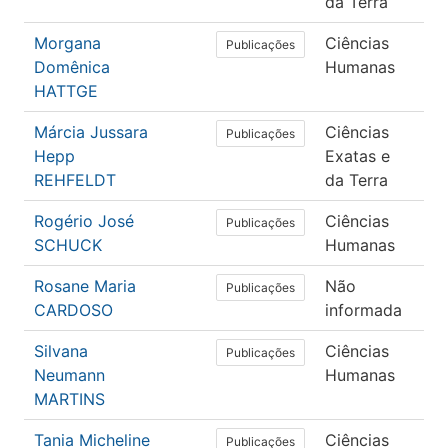
da Terra
Morgana
Ciências
Ed
Publicações
Domênica
Humanas
HATTGE
Márcia Jussara
Ciências
Ma
Publicações
Hepp
Exatas e
REHFELDT
da Terra
Rogério José
Ciências
Fil
Publicações
SCHUCK
Humanas
Rosane Maria
Não
Let
Publicações
CARDOSO
informada
Silvana
Ciências
Ed
Publicações
Neumann
Humanas
MARTINS
Tania Micheline
Ciências
Ed
Publicações