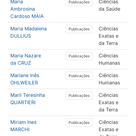
Maria
Ciências
Sa
Publicações
Ambrosina
da Saúde
Col
Cardoso MAIA
Maria Madalena
Ciências
Ma
Publicações
DULLIUS
Exatas e
da Terra
Maria Nazare
Ciências
Ed
Publicações
da CRUZ
Humanas
Mariane Inês
Ciências
Ed
Publicações
OHLWEILER
Humanas
Marli Teresinha
Ciências
Ma
Publicações
QUARTIERI
Exatas e
da Terra
Miriam Ines
Ciências
Qu
Publicações
MARCHI
Exatas e