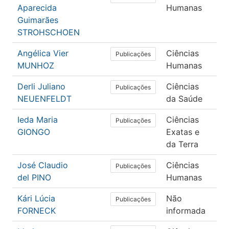
Aparecida
Humanas
Guimarães
STROHSCHOEN
Angélica Vier
Ciências
Ed
Publicações
MUNHOZ
Humanas
Derli Juliano
Ciências
Ed
Publicações
NEUENFELDT
da Saúde
Fís
Ieda Maria
Ciências
Ma
Publicações
GIONGO
Exatas e
da Terra
José Claudio
Ciências
Ed
Publicações
del PINO
Humanas
Kári Lúcia
Não
Let
Publicações
FORNECK
informada