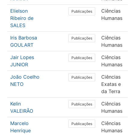
Elielson
Ciências
E
Publicações
Ribeiro de
Humanas
SALES
Iris Barbosa
Ciências
P
Publicações
GOULART
Humanas
Jair Lopes
Ciências
P
Publicações
JUNIOR
Humanas
João Coelho
Ciências
C
Publicações
NETO
Exatas e
C
da Terra
Kelin
Ciências
F
Publicações
VALEIRÃO
Humanas
Marcelo
Ciências
P
Publicações
Henrique
Humanas