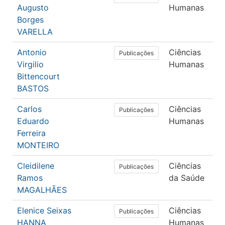
Augusto
Humanas
Borges
VARELLA
Antonio
Ciências
P
Publicações
Virgilio
Humanas
Bittencourt
BASTOS
Carlos
Ciências
E
Publicações
Eduardo
Humanas
Ferreira
MONTEIRO
Cleidilene
Ciências
S
Publicações
Ramos
da Saúde
C
MAGALHÃES
Elenice Seixas
Ciências
P
Publicações
HANNA
Humanas