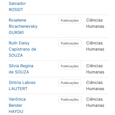
Salvador
ROSSIT
Roselene
Ciências
P
Publicações
Ricachenevsky
Humanas
GURSKI
Ruth Daisy
Ciências
P
Publicações
Capistrano de
Humanas
SOUZA
Sílvia Regina
Ciências
P
Publicações
de SOUZA
Humanas
Síntria Labres
Ciências
P
Publicações
LAUTERT
Humanas
Verônica
Ciências
P
Publicações
Bender
Humanas
HAYDU