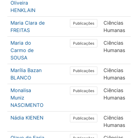
Oliveira
HENKLAIN
Maria Clara de
Ciências
P
Publicações
FREITAS
Humanas
Maria do
Ciências
E
Publicações
Carmo de
Humanas
SOUSA
Marília Bazan
Ciências
P
Publicações
BLANCO
Humanas
Monalisa
Ciências
P
Publicações
Muniz
Humanas
NASCIMENTO
Nádia KIENEN
Ciências
P
Publicações
Humanas
Olavo de Faria
Ciências
P