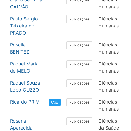
Publicações
GALVÃO
Humanas
Paulo Sergio
Ciências
P
Publicações
Teixeira do
Humanas
PRADO
Priscila
Ciências
P
Publicações
BENITEZ
Humanas
Raquel Maria
Ciências
P
Publicações
de MELO
Humanas
Raquel Souza
Ciências
P
Publicações
Lobo GUZZO
Humanas
Ricardo PRIMI
Ciências
P
Publicações
CpE
Humanas
Rosana
Ciências
S
Publicações
Aparecida
da Saúde
C