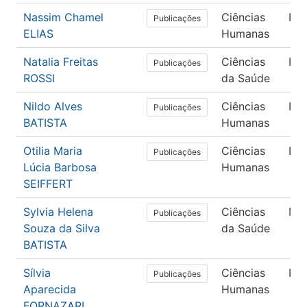
Nassim Chamel
Ciências
Psi
Publicações
ELIAS
Humanas
Natalia Freitas
Ciências
Fon
Publicações
ROSSI
da Saúde
Nildo Alves
Ciências
Ed
Publicações
BATISTA
Humanas
Otilia Maria
Ciências
Ed
Publicações
Lúcia Barbosa
Humanas
SEIFFERT
Sylvia Helena
Ciências
Med
Publicações
Souza da Silva
da Saúde
BATISTA
Sílvia
Ciências
Psi
Publicações
Aparecida
Humanas
FORNAZARI