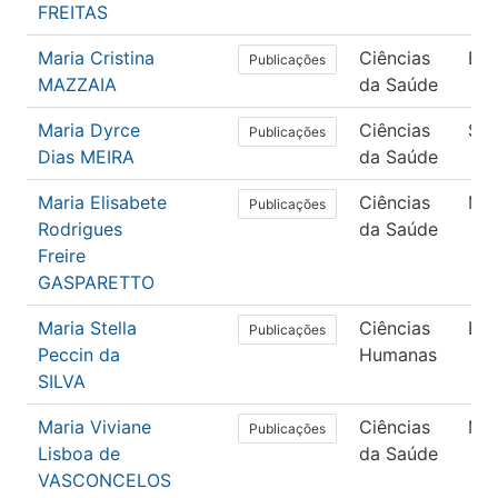
FREITAS
Maria Cristina
Ciências
En
Publicações
MAZZAIA
da Saúde
Maria Dyrce
Ciências
Saú
Publicações
Dias MEIRA
da Saúde
Maria Elisabete
Ciências
Med
Publicações
Rodrigues
da Saúde
Freire
GASPARETTO
Maria Stella
Ciências
Ed
Publicações
Peccin da
Humanas
SILVA
Maria Viviane
Ciências
Med
Publicações
Lisboa de
da Saúde
VASCONCELOS