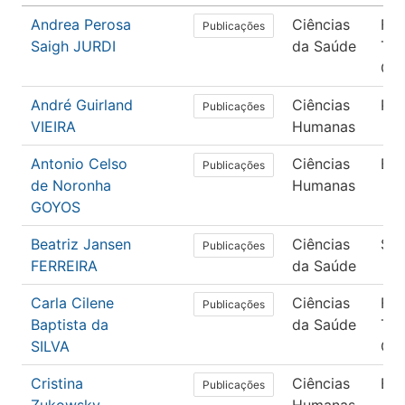
Andrea Perosa
Ciências
Fis
Publicações
Saigh JURDI
da Saúde
Ter
Ocu
André Guirland
Ciências
Psi
Publicações
VIEIRA
Humanas
Antonio Celso
Ciências
Ed
Publicações
de Noronha
Humanas
GOYOS
Beatriz Jansen
Ciências
Saú
Publicações
FERREIRA
da Saúde
Carla Cilene
Ciências
Fis
Publicações
Baptista da
da Saúde
Ter
SILVA
Ocu
Cristina
Ciências
Ed
Publicações