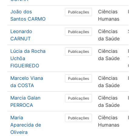
João dos
Ciências
Psi
Publicações
Santos CARMO
Humanas
Leonardo
Ciências
Saú
Publicações
CARNUT
da Saúde
Lúcia da Rocha
Ciências
Fis
Publicações
Uchôa
da Saúde
Ter
FIGUEIREDO
Ocu
Marcelo Viana
Ciências
En
Publicações
da COSTA
da Saúde
Marcia Galan
Ciências
En
Publicações
PERROCA
da Saúde
Maria
Ciências
Ed
Publicações
Aparecida de
Humanas
Oliveira