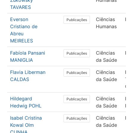
Zukowsky
Humanas
TAVARES
Everson
Ciências
Psi
Publicações
Cristiano de
Humanas
Abreu
MEIRELES
Fabíola Pansani
Ciências
Nut
Publicações
MANIGLIA
da Saúde
Flavia Liberman
Ciências
Fis
Publicações
CALDAS
da Saúde
Ter
Ocu
Hildegard
Ciências
Ed
Publicações
Hedwig POHL
da Saúde
Fís
Isabel Cristina
Ciências
En
Publicações
Kowal Olm
da Saúde
CUNHA