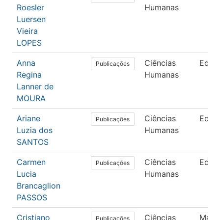
Roesler
Humanas
Luersen
Vieira
LOPES
Anna
Ciências
Educ
Publicações
Regina
Humanas
Lanner de
MOURA
Ariane
Ciências
Educ
Publicações
Luzia dos
Humanas
SANTOS
Carmen
Ciências
Educ
Publicações
Lucia
Humanas
Brancaglion
PASSOS
Cristiano
Ciências
Mate
Publicações