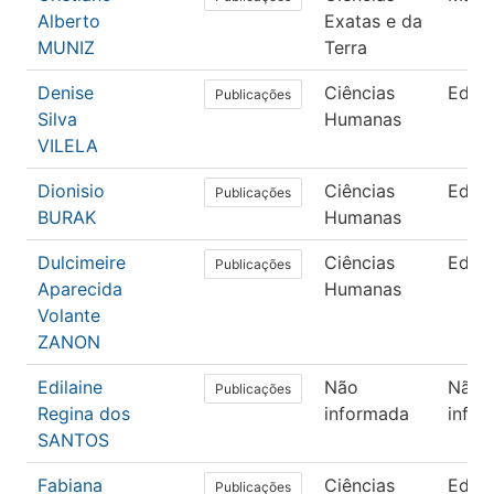
Alberto
Exatas e da
MUNIZ
Terra
Denise
Ciências
Educ
Publicações
Silva
Humanas
VILELA
Dionisio
Ciências
Educ
Publicações
BURAK
Humanas
Dulcimeire
Ciências
Educ
Publicações
Aparecida
Humanas
Volante
ZANON
Edilaine
Não
Não
Publicações
Regina dos
informada
info
SANTOS
Fabiana
Ciências
Educ
Publicações