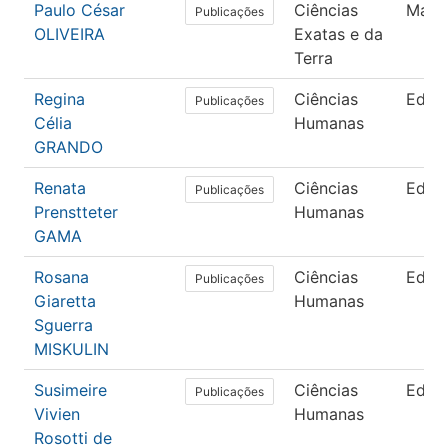
Paulo César
Ciências
Mate
Publicações
OLIVEIRA
Exatas e da
Terra
Regina
Ciências
Educ
Publicações
Célia
Humanas
GRANDO
Renata
Ciências
Educ
Publicações
Prenstteter
Humanas
GAMA
Rosana
Ciências
Educ
Publicações
Giaretta
Humanas
Sguerra
MISKULIN
Susimeire
Ciências
Educ
Publicações
Vivien
Humanas
Rosotti de