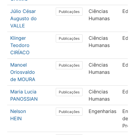
Júlio César
Ciências
Educ
Publicações
Augusto do
Humanas
VALLE
Klinger
Ciências
Educ
Publicações
Teodoro
Humanas
CIRÍACO
Manoel
Ciências
Educ
Publicações
Oriosvaldo
Humanas
de MOURA
Maria Lucia
Ciências
Educ
Publicações
PANOSSIAN
Humanas
Nelson
Engenharias
Engen
Publicações
HEIN
de
Prod