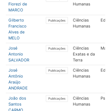
Fiorezi de
Humanas
MARCO
Gilberto
Ciências
Educ
Publicações
Francisco
Humanas
Alves de
MELO
José
Ciências
Mate
Publicações
Antonio
Exatas e da
SALVADOR
Terra
José
Ciências
Educ
Publicações
Antônio
Humanas
Araújo
ANDRADE
João dos
Ciências
Psico
Publicações
Santos
Humanas
CARMO