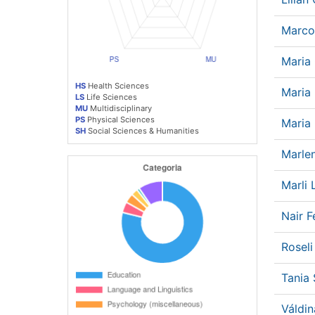
Marco
Maria 
HS
Health Sciences
Maria
LS
Life Sciences
MU
Multidisciplinary
PS
Physical Sciences
Maria
SH
Social Sciences & Humanities
Marle
Marli 
Nair 
Rosel
Tania
Váldi