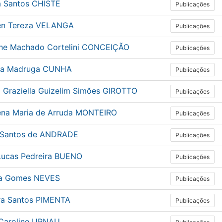
a Santos CHISTÉ
Publicações
n Tereza VELANGA
Publicações
ine Machado Cortelini CONCEIÇÃO
Publicações
ia Madruga CUNHA
Publicações
a Graziella Guizelim Simões GIROTTO
Publicações
ena Maria de Arruda MONTEIRO
Publicações
 Santos de ANDRADE
Publicações
Lucas Pedreira BUENO
Publicações
ia Gomes NEVES
Publicações
ra Santos PIMENTA
Publicações
n Caroline URNAU