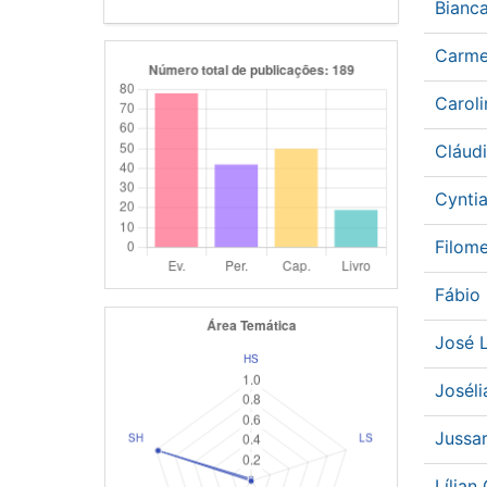
Bianc
Carme
Carol
Cláud
Cynti
Filom
Fábio
José 
Josél
Jussa
Lília