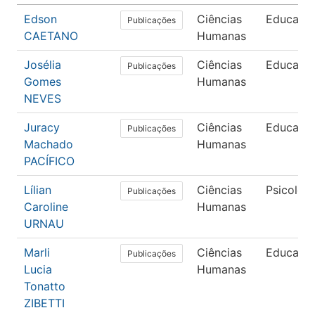
Edson
Ciências
Educaçã
Publicações
CAETANO
Humanas
Josélia
Ciências
Educaçã
Publicações
Gomes
Humanas
NEVES
Juracy
Ciências
Educaçã
Publicações
Machado
Humanas
PACÍFICO
Lílian
Ciências
Psicolog
Publicações
Caroline
Humanas
URNAU
Marli
Ciências
Educaçã
Publicações
Lucia
Humanas
Tonatto
ZIBETTI