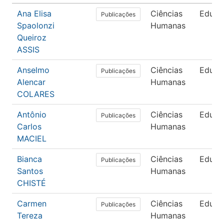
Ana Elisa
Ciências
Educa
Publicações
Spaolonzi
Humanas
Queiroz
ASSIS
Anselmo
Ciências
Educa
Publicações
Alencar
Humanas
COLARES
Antônio
Ciências
Educa
Publicações
Carlos
Humanas
MACIEL
Bianca
Ciências
Educa
Publicações
Santos
Humanas
CHISTÉ
Carmen
Ciências
Educa
Publicações
Tereza
Humanas