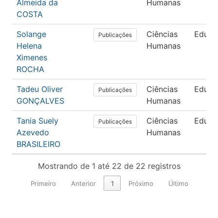
Almeida da
Humanas
COSTA
Solange
Ciências
Educa
Publicações
Helena
Humanas
Ximenes
ROCHA
Tadeu Oliver
Ciências
Educa
Publicações
GONÇALVES
Humanas
Tania Suely
Ciências
Educa
Publicações
Azevedo
Humanas
BRASILEIRO
Mostrando de 1 até 22 de 22 registros
Primeiro
Anterior
1
Próximo
Último