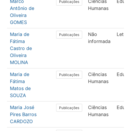
Marco
Ciências
Educa
Publicações
Antônio de
Humanas
Oliveira
GOMES
Maria de
Não
Letras
Publicações
Fátima
informada
Castro de
Oliveira
MOLINA
Maria de
Ciências
Educa
Publicações
Fátima
Humanas
Matos de
SOUZA
Maria José
Ciências
Educa
Publicações
Pires Barros
Humanas
CARDOZO