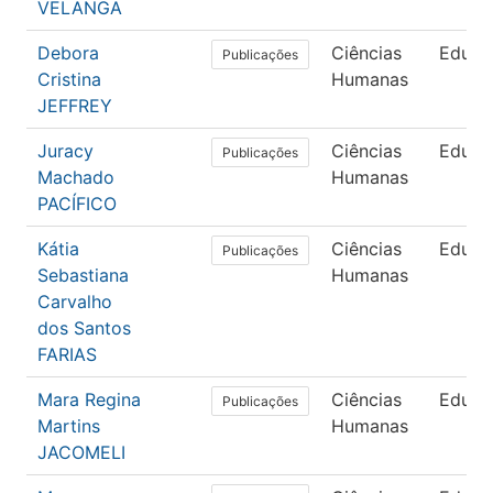
VELANGA
Debora
Ciências
Educa
Publicações
Cristina
Humanas
JEFFREY
Juracy
Ciências
Educa
Publicações
Machado
Humanas
PACÍFICO
Kátia
Ciências
Educa
Publicações
Sebastiana
Humanas
Carvalho
dos Santos
FARIAS
Mara Regina
Ciências
Educa
Publicações
Martins
Humanas
JACOMELI