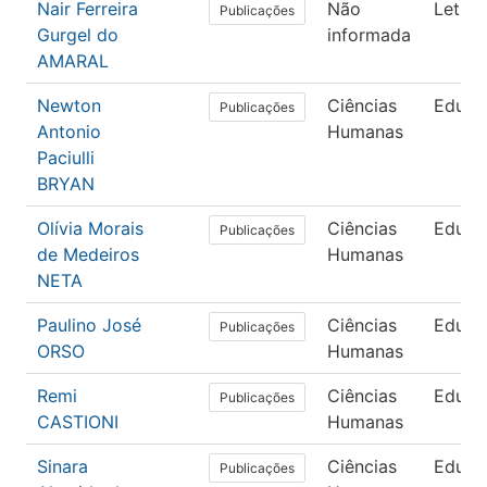
Nair Ferreira
Não
Letras
Publicações
Gurgel do
informada
AMARAL
Newton
Ciências
Educa
Publicações
Antonio
Humanas
Paciulli
BRYAN
Olívia Morais
Ciências
Educa
Publicações
de Medeiros
Humanas
NETA
Paulino José
Ciências
Educa
Publicações
ORSO
Humanas
Remi
Ciências
Educa
Publicações
CASTIONI
Humanas
Sinara
Ciências
Educa
Publicações