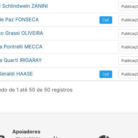
l Schlindwein ZANINI
Publicaç
le Paz FONSECA
Publicaç
CpE
go Grassi OLIVEIRA
Publicaç
na Pontrelli MECCA
Publicaç
a Quarti IRIGARAY
Publicaç
 Geraldi HAASE
Publicaç
CpE
do de 1 até 50 de 50 registros
Apoiadores