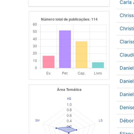
Carla
Chris
Chris
Claris
Claud
Danie
Danie
Danie
Denis
Débor
Elize