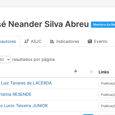
é Neander Silva Abreu
Membro da Re
oautores
ASJC
Indicadores
Evento
resultados por página
Links
y Luiz Tavares de LACERDA
Publicaç
ristina RESENDE
Publicaç
io Lucio Teixeira JUNIOR
Publicaç