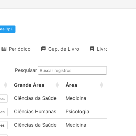
de CpE
Periódico
Cap. de Livro
Livro
Pesquisar
Grande Área
Área
Ciências da Saúde
Medicina
ões
Ciências Humanas
Psicologia
ões
Ciências da Saúde
Medicina
ões