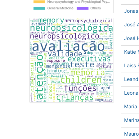
Jonas
José 
José 
Katie
Laiss
Leand
Leona
Maria
Marina
Maur