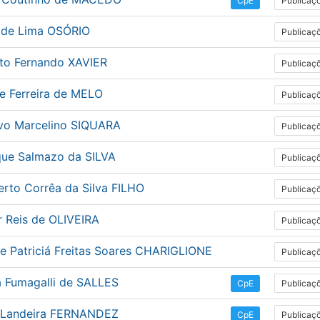
Publicaç
CpE
a de Lima OSÓRIO
Publicaç
rto Fernando XAVIER
Publicaç
e Ferreira de MELO
Publicaç
vo Marcelino SIQUARA
Publicaç
que Salmazo da SILVA
Publicaç
rto Corrêa da Silva FILHO
Publicaç
r Reis de OLIVEIRA
Publicaç
le Patriciá Freitas Soares CHARIGLIONE
Publicaç
a Fumagalli de SALLES
Publicaç
CpE
 Landeira FERNANDEZ
Publicaç
CpE