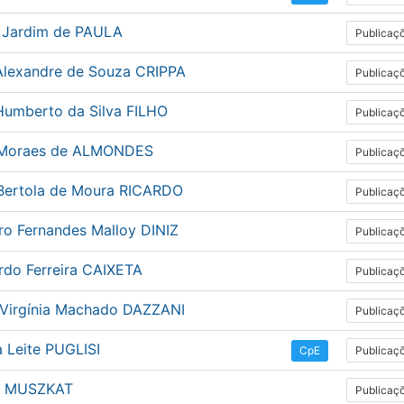
 Jardim de PAULA
Publicaç
Alexandre de Souza CRIPPA
Publicaç
Humberto da Silva FILHO
Publicaç
 Moraes de ALMONDES
Publicaç
 Bertola de Moura RICARDO
Publicaç
ro Fernandes Malloy DINIZ
Publicaç
rdo Ferreira CAIXETA
Publicaç
 Virgínia Machado DAZZANI
Publicaç
 Leite PUGLISI
Publicaç
CpE
o MUSZKAT
Publicaç