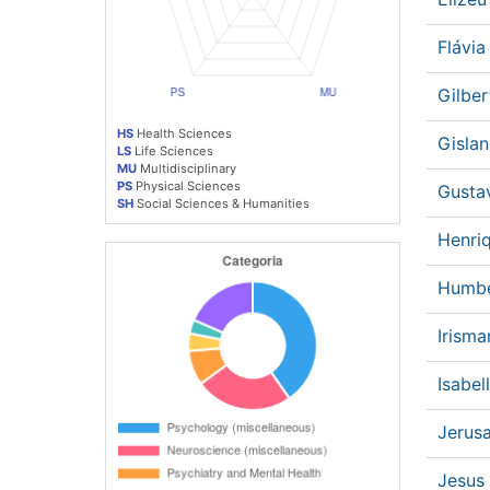
Flávi
Gilbe
HS
Health Sciences
Gislan
LS
Life Sciences
MU
Multidisciplinary
PS
Physical Sciences
Gusta
SH
Social Sciences & Humanities
Henri
Humbe
Irisma
Isabel
Jerus
Jesus