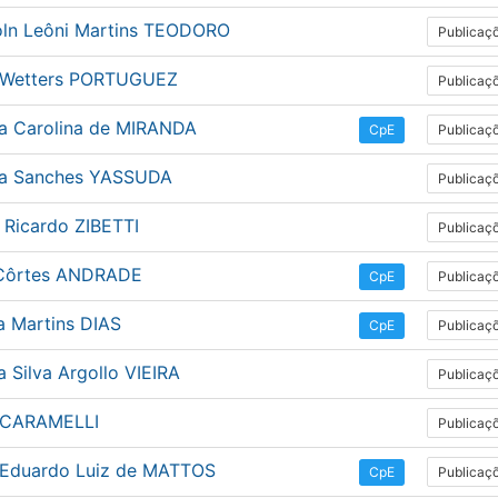
ln Leôni Martins TEODORO
Publicaç
 Wetters PORTUGUEZ
Publicaç
a Carolina de MIRANDA
Publicaç
CpE
a Sanches YASSUDA
Publicaç
 Ricardo ZIBETTI
Publicaç
Côrtes ANDRADE
Publicaç
CpE
a Martins DIAS
Publicaç
CpE
 Silva Argollo VIEIRA
Publicaç
 CARAMELLI
Publicaç
 Eduardo Luiz de MATTOS
Publicaç
CpE