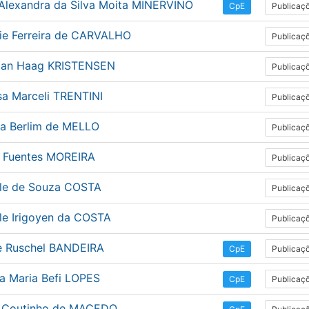
 Alexandra da Silva Moita MINERVINO
Publicaç
CpE
sie Ferreira de CARVALHO
Publicaç
tian Haag KRISTENSEN
Publicaç
sa Marceli TRENTINI
Publicaç
ia Berlim de MELLO
Publicaç
l Fuentes MOREIRA
Publicaç
lle de Souza COSTA
Publicaç
lle Irigoyen da COSTA
Publicaç
e Ruschel BANDEIRA
Publicaç
CpE
a Maria Befi LOPES
Publicaç
CpE
u Coutinho de MACEDO