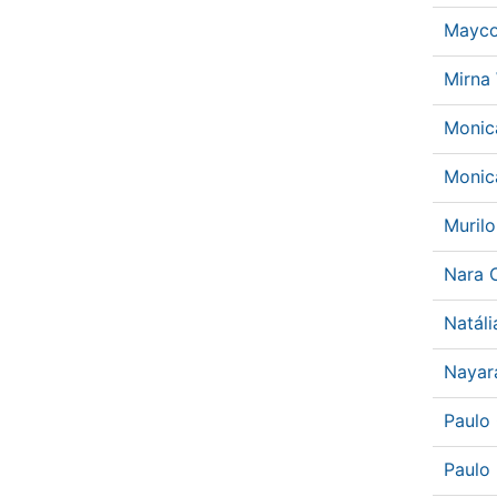
Mayco
Mirna
Monic
Monic
Murilo
Nara 
Natáli
Nayara
Paulo
Paulo