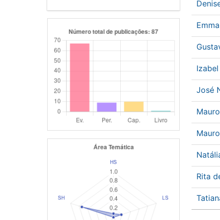
Denis
Emma
Gusta
Izabe
José 
Mauro
Maur
Natáli
Rita 
Tatia