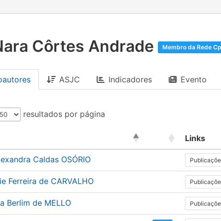
Nara Côrtes Andrade
Membro da Rede C
oautores
ASJC
Indicadores
Evento
resultados por página
Links
lexandra Caldas OSÓRIO
Publicaçõe
sie Ferreira de CARVALHO
Publicaçõe
ia Berlim de MELLO
Publicaçõe