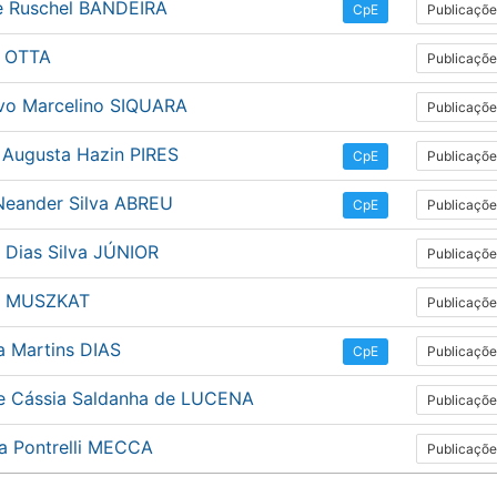
e Ruschel BANDEIRA
Publicaçõe
CpE
 OTTA
Publicaçõe
vo Marcelino SIQUARA
Publicaçõe
l Augusta Hazin PIRES
Publicaçõe
CpE
Neander Silva ABREU
Publicaçõe
CpE
 Dias Silva JÚNIOR
Publicaçõe
o MUSZKAT
Publicaçõe
a Martins DIAS
Publicaçõe
CpE
de Cássia Saldanha de LUCENA
Publicaçõe
na Pontrelli MECCA
Publicaçõe