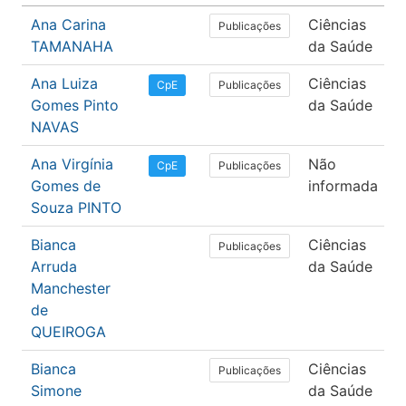
Ana Carina
Ciências
F
Publicações
TAMANAHA
da Saúde
Ana Luiza
Ciências
F
Publicações
CpE
Gomes Pinto
da Saúde
NAVAS
Ana Virgínia
Não
L
Publicações
CpE
Gomes de
informada
Souza PINTO
Bianca
Ciências
F
Publicações
Arruda
da Saúde
Manchester
de
QUEIROGA
Bianca
Ciências
F
Publicações
Simone
da Saúde