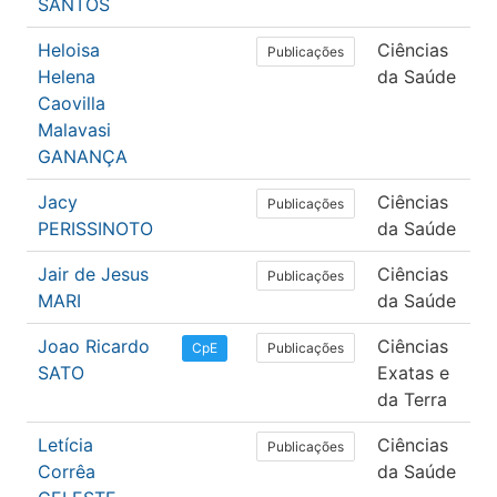
SANTOS
Heloisa
Ciências
F
Publicações
Helena
da Saúde
Caovilla
Malavasi
GANANÇA
Jacy
Ciências
F
Publicações
PERISSINOTO
da Saúde
Jair de Jesus
Ciências
M
Publicações
MARI
da Saúde
Joao Ricardo
Ciências
P
Publicações
CpE
SATO
Exatas e
e
da Terra
Letícia
Ciências
F
Publicações
Corrêa
da Saúde