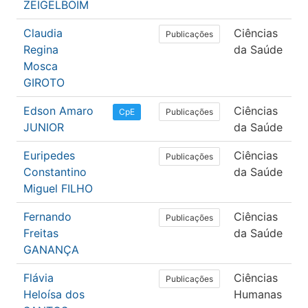
ZEIGELBOIM
Claudia
Ciências
F
Publicações
Regina
da Saúde
Mosca
GIROTO
Edson Amaro
Ciências
M
Publicações
CpE
JUNIOR
da Saúde
Euripedes
Ciências
M
Publicações
Constantino
da Saúde
Miguel FILHO
Fernando
Ciências
M
Publicações
Freitas
da Saúde
GANANÇA
Flávia
Ciências
P
Publicações
Heloísa dos
Humanas