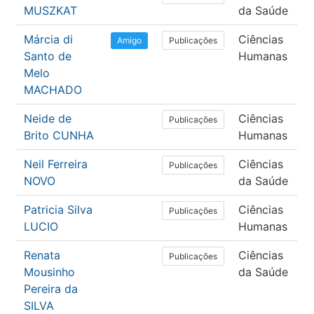
MUSZKAT
da Saúde
Márcia di
Ciências
E
Publicações
Amigo
Santo de
Humanas
Melo
MACHADO
Neide de
Ciências
E
Publicações
Brito CUNHA
Humanas
Neil Ferreira
Ciências
S
Publicações
NOVO
da Saúde
Patricia Silva
Ciências
P
Publicações
LUCIO
Humanas
Renata
Ciências
F
Publicações
Mousinho
da Saúde
Pereira da
SILVA