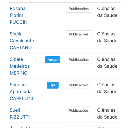
Rosana
Ciências
M
Publicações
Fiorini
da Saúde
PUCCINI
Sheila
Ciências
M
Publicações
Cavalcante
da Saúde
CAETANO
Sibele
Ciências
F
Publicações
Amigo
Medeiros
da Saúde
MERINO
Simone
Ciências
F
Publicações
CpE
Aparecida
da Saúde
CAPELLINI
Sueli
Ciências
M
Publicações
RIZZUTTI
da Saúde