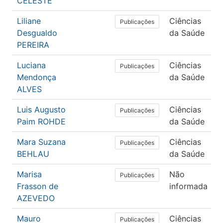
CELESTE
Liliane
Ciências
F
Publicações
Desgualdo
da Saúde
PEREIRA
Luciana
Ciências
F
Publicações
Mendonça
da Saúde
ALVES
Luis Augusto
Ciências
M
Publicações
Paim ROHDE
da Saúde
Mara Suzana
Ciências
F
Publicações
BEHLAU
da Saúde
Marisa
Não
N
Publicações
Frasson de
informada
AZEVEDO
Mauro
Ciências
M
Publicações