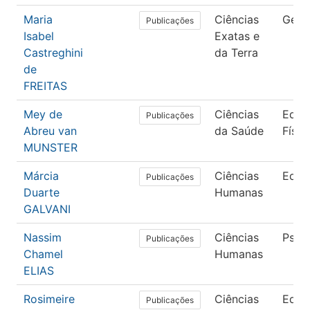
Maria
Ciências
Geoc
Publicações
Isabel
Exatas e
Castreghini
da Terra
de
FREITAS
Mey de
Ciências
Educ
Publicações
Abreu van
da Saúde
Físic
MUNSTER
Márcia
Ciências
Educ
Publicações
Duarte
Humanas
GALVANI
Nassim
Ciências
Psico
Publicações
Chamel
Humanas
ELIAS
Rosimeire
Ciências
Educ
Publicações