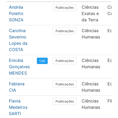
Andréa
Ciências
Ciênc
Publicações
Poletto
Exatas e
Comp
SONZA
da Terra
Carolina
Ciências
Educ
Publicações
Severino
Humanas
Lopes da
COSTA
Enicéia
Ciências
Educ
Publicações
CpE
Gonçalves
Humanas
MENDES
Fabiana
Ciências
Educ
Publicações
CIA
Humanas
Flavia
Ciências
Filos
Publicações
Medeiros
Humanas
SARTI