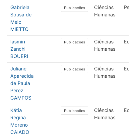
Gabriela
Ciências
Psico
Publicações
Sousa de
Humanas
Melo
MIETTO
Iasmin
Ciências
Educ
Publicações
Zanchi
Humanas
BOUERI
Juliane
Ciências
Educ
Publicações
Aparecida
Humanas
de Paula
Perez
CAMPOS
Kátia
Ciências
Educ
Publicações
Regina
Humanas
Moreno
CAIADO