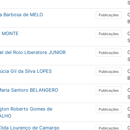
a Barbosa de MELO
C
Publicações
B
r MONTE
C
Publicações
el del Roio Liberatore JUNIOR
C
Publicações
úcia Gil da Silva LOPES
C
Publicações
B
Maria Santoro BELANGERO
C
Publicações
ngton Roberto Gomes de
C
Publicações
ALHO
 Zilda Lourenço de Camargo
C
Publicações