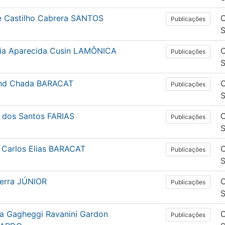
e Castilho Cabrera SANTOS
C
Publicações
sia Aparecida Cusin LAMÔNICA
C
Publicações
nd Chada BARACAT
C
Publicações
 dos Santos FARIAS
C
Publicações
o Carlos Elias BARACAT
C
Publicações
uerra JÚNIOR
C
Publicações
sa Gagheggi Ravanini Gardon
C
Publicações