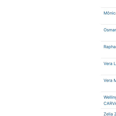
Mônic
Osma
Rapha
Vera L
Vera 
Welli
CARV
Zelia