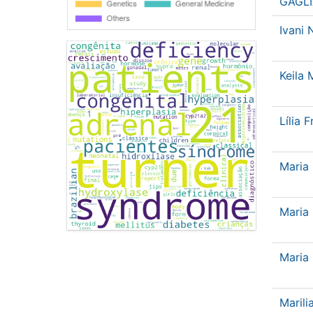
GAGL
Ivani 
Keila
Lília 
Maria 
Maria
Maria
Maril