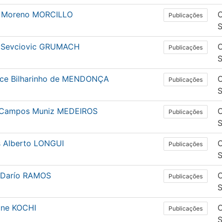
 Moreno MORCILLO
C
Publicações
 Sevciovic GRUMACH
C
Publicações
ice Bilharinho de MENDONÇA
C
Publicações
 Campos Muniz MEDEIROS
C
Publicações
s Alberto LONGUI
C
Publicações
 Darío RAMOS
C
Publicações
iane KOCHI
C
Publicações