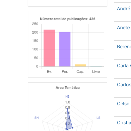
André
Anete
Beren
Carla
Carlo
Celso
Crist