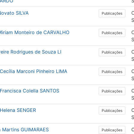
IARDO
Novato SILVA
C
Publicações
 Miriam Monteiro de CARVALHO
C
Publicações
Freire Rodrigues de Souza LI
C
Publicações
Cecília Marconi Pinheiro LIMA
C
Publicações
 Francisca Colella SANTOS
C
Publicações
 Helena SENGER
C
Publicações
ia Martins GUIMARAES
C
Publicações