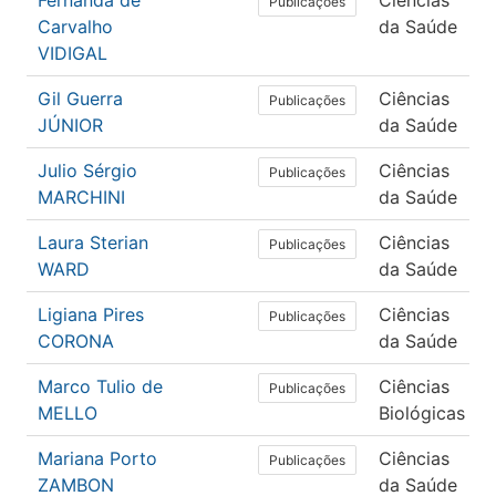
Fernanda de
Ciências
Publicações
Carvalho
da Saúde
VIDIGAL
Gil Guerra
Ciências
Publicações
JÚNIOR
da Saúde
Julio Sérgio
Ciências
Publicações
MARCHINI
da Saúde
Laura Sterian
Ciências
Publicações
WARD
da Saúde
Ligiana Pires
Ciências
Publicações
CORONA
da Saúde
Marco Tulio de
Ciências
F
Publicações
MELLO
Biológicas
Mariana Porto
Ciências
Publicações
ZAMBON
da Saúde