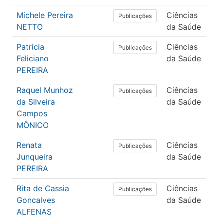
Michele Pereira
Ciências
Publicações
NETTO
da Saúde
Patricia
Ciências
Publicações
Feliciano
da Saúde
PEREIRA
Raquel Munhoz
Ciências
F
Publicações
da Silveira
da Saúde
T
Campos
MÔNICO
Renata
Ciências
Publicações
Junqueira
da Saúde
PEREIRA
Rita de Cassia
Ciências
Publicações
Goncalves
da Saúde
ALFENAS