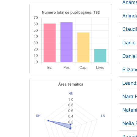
Anama
Arlin
Claud
Danie
Danie
Elizan
Leand
Nara 
Natan
Neila
Rogér