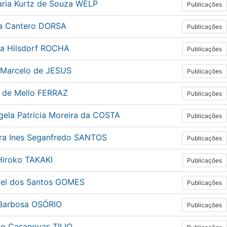
ria Kurtz de Souza WELP
Publicações
da Cantero DORSA
Publicações
ia Hilsdorf ROCHA
Publicações
 Marcelo de JESUS
Publicações
l de Mello FERRAZ
Publicações
gela Patrícia Moreira da COSTA
Publicações
ra Ines Seganfredo SANTOS
Publicações
Hiroko TAKAKI
Publicações
iel dos Santos GOMES
Publicações
 Barbosa OSÓRIO
Publicações
io Casanovas TILIO