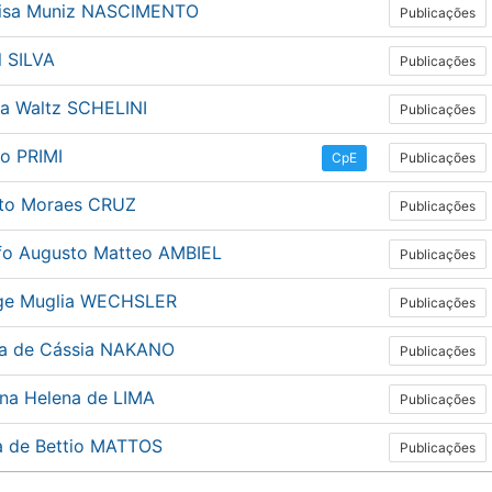
isa Muniz NASCIMENTO
Publicações
l SILVA
Publicações
ia Waltz SCHELINI
Publicações
do PRIMI
Publicações
CpE
to Moraes CRUZ
Publicações
fo Augusto Matteo AMBIEL
Publicações
ge Muglia WECHSLER
Publicações
na de Cássia NAKANO
Publicações
ana Helena de LIMA
Publicações
ia de Bettio MATTOS
Publicações