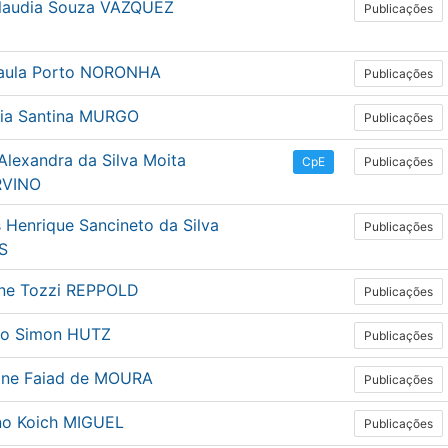
laudia Souza VAZQUEZ
Publicações
aula Porto NORONHA
Publicações
ia Santina MURGO
Publicações
Alexandra da Silva Moita
Publicações
CpE
RVINO
 Henrique Sancineto da Silva
Publicações
S
ine Tozzi REPPOLD
Publicações
io Simon HUTZ
Publicações
iane Faiad de MOURA
Publicações
no Koich MIGUEL
Publicações