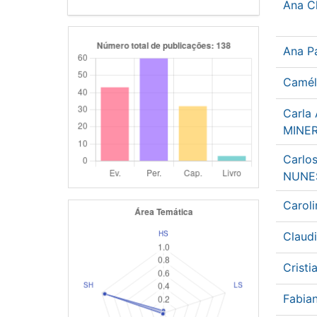
Ana C
Ana P
Camél
Carla 
MINE
Carlos
NUNE
Carol
Claud
Crist
Fabia