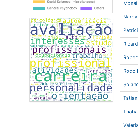
Monal
Narba
Patríc
Ricar
Rober
Rodol
Solan
Tatia
Thati
Valér