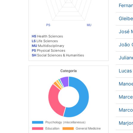
Ferna
Gleib
José 
HS
Health Sciences
LS
Life Sciences
João 
MU
Multidisciplinary
PS
Physical Sciences
SH
Social Sciences & Humanities
Julia
Lucas
Manoe
Marce
Marco
Marjor