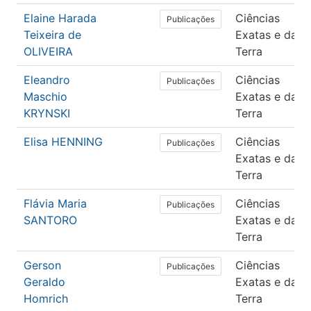
Elaine Harada
Ciências
Publicações
Teixeira de
Exatas e da
OLIVEIRA
Terra
Eleandro
Ciências
Publicações
Maschio
Exatas e da
KRYNSKI
Terra
Elisa HENNING
Ciências
Publicações
Exatas e da
Terra
Flávia Maria
Ciências
Publicações
SANTORO
Exatas e da
Terra
Gerson
Ciências
Publicações
Geraldo
Exatas e da
Homrich
Terra