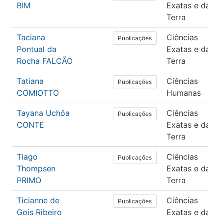
BIM
Exatas e da
Terra
Taciana
Ciências
Publicações
Pontual da
Exatas e da
Rocha FALCÃO
Terra
Tatiana
Ciências
Publicações
COMIOTTO
Humanas
Tayana Uchôa
Ciências
Publicações
CONTE
Exatas e da
Terra
Tiago
Ciências
Publicações
Thompsen
Exatas e da
PRIMO
Terra
Ticianne de
Ciências
Publicações
Gois Ribeiro
Exatas e da