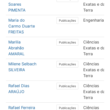
Soares
Exatas e da
PIMENTA
Terra
Maria do
Engenharias
Publicações
Carmo Duarte
FREITAS
Marilia
Ciências
Publicações
Abrahão
Exatas e da
AMARAL
Terra
Milene Selbach
Ciências
Publicações
SILVEIRA
Exatas e da
Terra
Rafael Dias
Ciências
Publicações
ARAÚJO
Exatas e da
Terra
Rafael Ferreira
Ciências
Publicações