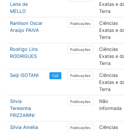
Leite de
Exatas e da
MELLO
Terra
Ranilson Oscar
Ciências
Publicações
Araújo PAIVA
Exatas e da
Terra
Rodrigo Lins
Ciências
Publicações
RODRIGUES
Exatas e da
Terra
Seiji ISOTANI
Ciências
Publicações
CpE
Exatas e da
Terra
Silvia
Não
Publicações
Teresinha
informada
FRIZZARINI
Sílvia Amélia
Ciências
Publicações