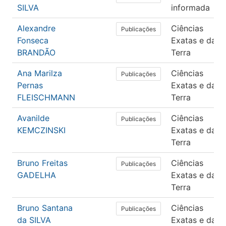
SILVA
informada
Alexandre
Ciências
Publicações
Fonseca
Exatas e da
BRANDÃO
Terra
Ana Marilza
Ciências
Publicações
Pernas
Exatas e da
FLEISCHMANN
Terra
Avanilde
Ciências
Publicações
KEMCZINSKI
Exatas e da
Terra
Bruno Freitas
Ciências
Publicações
GADELHA
Exatas e da
Terra
Bruno Santana
Ciências
Publicações
da SILVA
Exatas e da