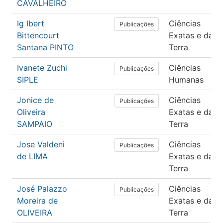
CAVALHEIRO
Ig Ibert
Ciências
Publicações
Bittencourt
Exatas e da
Santana PINTO
Terra
Ivanete Zuchi
Ciências
Publicações
SIPLE
Humanas
Jonice de
Ciências
Publicações
Oliveira
Exatas e da
SAMPAIO
Terra
Jose Valdeni
Ciências
Publicações
de LIMA
Exatas e da
Terra
José Palazzo
Ciências
Publicações
Moreira de
Exatas e da
OLIVEIRA
Terra