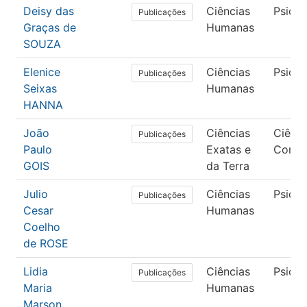
Deisy das
Ciências
Psicol
Publicações
Graças de
Humanas
SOUZA
Elenice
Ciências
Psicol
Publicações
Seixas
Humanas
HANNA
João
Ciências
Ciênci
Publicações
Paulo
Exatas e
Compu
GOIS
da Terra
Julio
Ciências
Psicol
Publicações
Cesar
Humanas
Coelho
de ROSE
Lidia
Ciências
Psicol
Publicações
Maria
Humanas
Marson