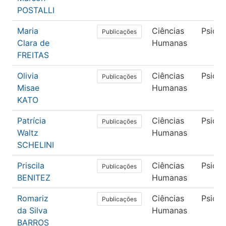
POSTALLI
Maria
Ciências
Psicol
Publicações
Clara de
Humanas
FREITAS
Olivia
Ciências
Psicol
Publicações
Misae
Humanas
KATO
Patrícia
Ciências
Psicol
Publicações
Waltz
Humanas
SCHELINI
Priscila
Ciências
Psicol
Publicações
BENITEZ
Humanas
Romariz
Ciências
Psicol
Publicações
da Silva
Humanas
BARROS