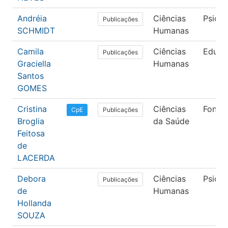
Andréia
Ciências
Psicol
Publicações
SCHMIDT
Humanas
Camila
Ciências
Educa
Publicações
Graciella
Humanas
Santos
GOMES
Cristina
Ciências
Fonoa
Publicações
CpE
Broglia
da Saúde
Feitosa
de
LACERDA
Debora
Ciências
Psicol
Publicações
de
Humanas
Hollanda
SOUZA