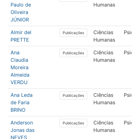
Paulo de
Humanas
Oliveira
JÚNIOR
Almir del
Ciências
Psicol
Publicações
PRETTE
Humanas
Ana
Ciências
Psicol
Publicações
Claudia
Humanas
Moreira
Almeida
VERDU
Ana Leda
Ciências
Psicol
Publicações
de Faria
Humanas
BRINO
Anderson
Ciências
Psicol
Publicações
Jonas das
Humanas
NEVES