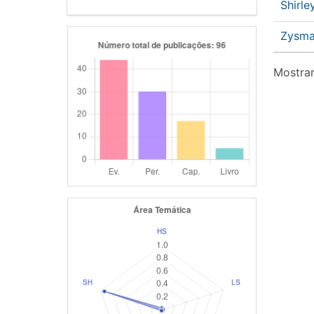
Shirl
Zysm
Mostran