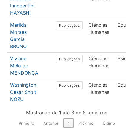
Innocentini
HAYASHI
Marilda
Ciências
Educa
Publicações
Moraes
Humanas
Garcia
BRUNO
Viviane
Ciências
Psicol
Publicações
Melo de
Humanas
MENDONÇA
Washington
Ciências
Educa
Publicações
Cesar Shoiti
Humanas
NOZU
Mostrando de 1 até 8 de 8 registros
Primeiro
Anterior
1
Próximo
Último