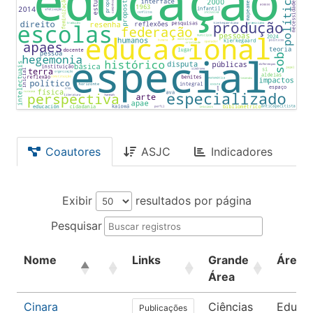
Coautores
ASJC
Indicadores
Exibir
resultados por página
Pesquisar
Nome
Links
Grande
Área
Área
Cinara
Ciências
Educa
Publicações