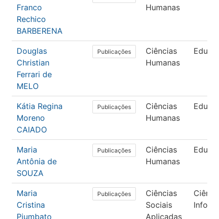
Franco
Humanas
Rechico
BARBERENA
Douglas
Ciências
Educa
Publicações
Christian
Humanas
Ferrari de
MELO
Kátia Regina
Ciências
Educa
Publicações
Moreno
Humanas
CAIADO
Maria
Ciências
Educa
Publicações
Antônia de
Humanas
SOUZA
Maria
Ciências
Ciênci
Publicações
Cristina
Sociais
Inform
Piumbato
Aplicadas