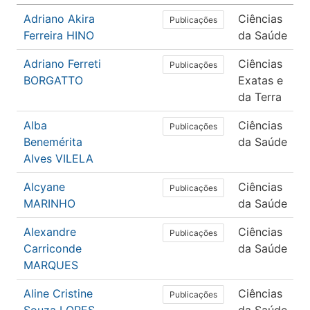
Adriano Akira
Ciências
Publicações
Ferreira HINO
da Saúde
Adriano Ferreti
Ciências
Publicações
BORGATTO
Exatas e
da Terra
Alba
Ciências
Publicações
Benemérita
da Saúde
Alves VILELA
Alcyane
Ciências
Publicações
MARINHO
da Saúde
Alexandre
Ciências
Publicações
Carriconde
da Saúde
MARQUES
Aline Cristine
Ciências
Publicações