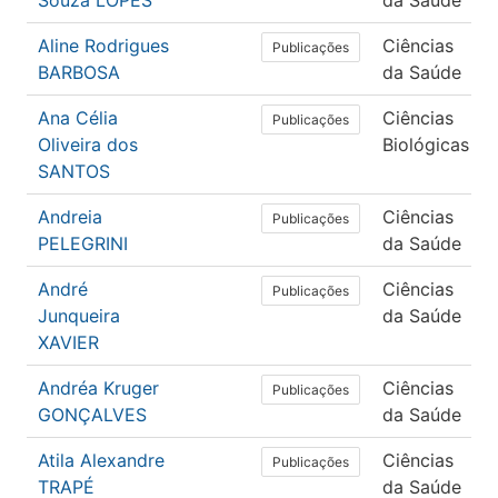
Souza LOPES
da Saúde
Aline Rodrigues
Ciências
Publicações
BARBOSA
da Saúde
Ana Célia
Ciências
Publicações
Oliveira dos
Biológicas
SANTOS
Andreia
Ciências
Publicações
PELEGRINI
da Saúde
André
Ciências
Publicações
Junqueira
da Saúde
XAVIER
Andréa Kruger
Ciências
Publicações
GONÇALVES
da Saúde
Atila Alexandre
Ciências
Publicações
TRAPÉ
da Saúde