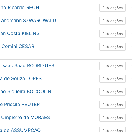
ano Ricardo RECH
Publicações
 Landmann SZWARCWALD
Publicações
ian Costa KIELING
Publicações
e Comini CÉSAR
Publicações
e Isaac Saad RODRIGUES
Publicações
ia de Souza LOPES
Publicações
iano Siqueira BOCCOLINI
Publicações
e Priscila REUTER
Publicações
l Umpierre de MORAES
Publicações
la de ASSUMPÇÃO
Publicações