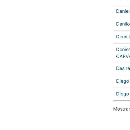
Danie
Danilo
Demil
Denis
CARV
Desir
Diego
Diego
Mostran