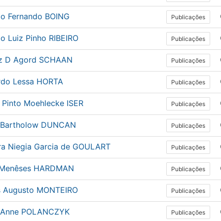
io Fernando BOING
Publicações
o Luiz Pinho RIBEIRO
Publicações
iz D Agord SCHAAN
Publicações
rdo Lessa HORTA
Publicações
e Pinto Moehlecke ISER
Publicações
 Bartholow DUNCAN
Publicações
ra Niegia Garcia de GOULART
Publicações
 Menêses HARDMAN
Publicações
s Augusto MONTEIRO
Publicações
i Anne POLANCZYK
Publicações