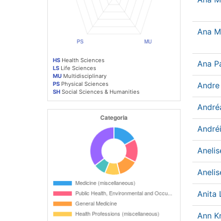
Ana M
HS
Health Sciences
Ana P
LS
Life Sciences
MU
Multidisciplinary
PS
Physical Sciences
Andre
SH
Social Sciences & Humanities
André
André
Aneli
Anelis
Anita 
Ann K