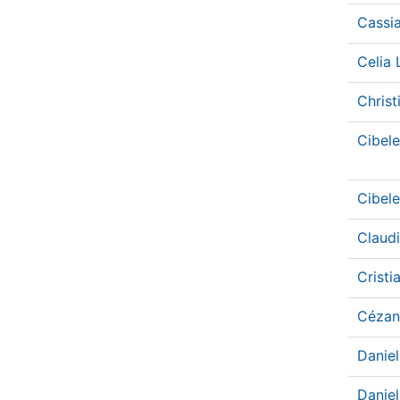
Cassi
Celia
Christ
Cibel
Cibel
Claud
Crist
Cézan
Danie
Danie