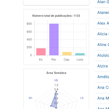
Alan 
Alane
Alex 
Alici
Aline 
Aluís
Alzira
Améli
Ana Cr
Ana M
Ana M