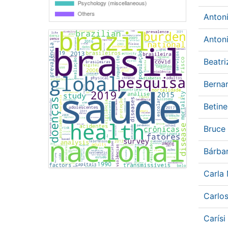
Anton
Antoni
Beatr
Berna
Betin
Bruce
Bárba
Carla
Carlo
Carís