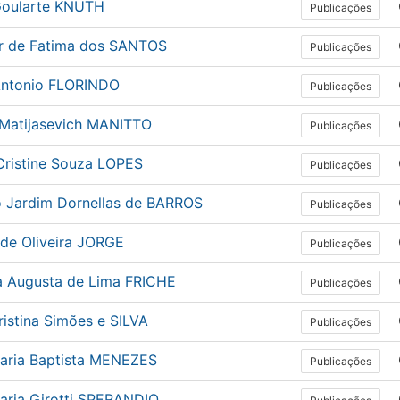
Goularte KNUTH
Publicações
ir de Fatima dos SANTOS
Publicações
Antonio FLORINDO
Publicações
a Matijasevich MANITTO
Publicações
Cristine Souza LOPES
Publicações
io Jardim Dornellas de BARROS
Publicações
 de Oliveira JORGE
Publicações
a Augusta de Lima FRICHE
Publicações
istina Simões e SILVA
Publicações
aria Baptista MENEZES
Publicações
aria Girotti SPERANDIO