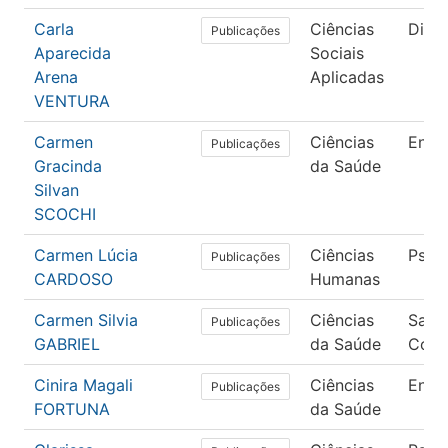
Carla
Ciências
Direi
Publicações
Aparecida
Sociais
Arena
Aplicadas
VENTURA
Carmen
Ciências
Enfe
Publicações
Gracinda
da Saúde
Silvan
SCOCHI
Carmen Lúcia
Ciências
Psico
Publicações
CARDOSO
Humanas
Carmen Silvia
Ciências
Saúd
Publicações
GABRIEL
da Saúde
Colet
Cinira Magali
Ciências
Enfe
Publicações
FORTUNA
da Saúde