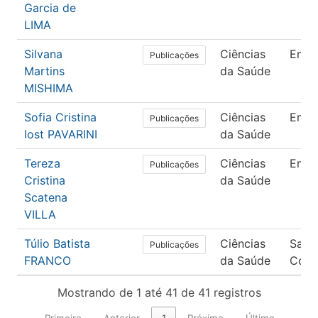
Garcia de
LIMA
Silvana
Ciências
Enfe
Publicações
Martins
da Saúde
MISHIMA
Sofia Cristina
Ciências
Enfe
Publicações
Iost PAVARINI
da Saúde
Tereza
Ciências
Enfe
Publicações
Cristina
da Saúde
Scatena
VILLA
Túlio Batista
Ciências
Saúd
Publicações
FRANCO
da Saúde
Colet
Mostrando de 1 até 41 de 41 registros
Primeiro
Anterior
1
Próximo
Último