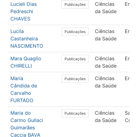
Lucieli Dias
Ciências
Enfe
Publicações
Pedreschi
da Saúde
CHAVES
Lucila
Ciências
Enfe
Publicações
Castanheira
da Saúde
NASCIMENTO
Mara Quaglio
Ciências
Enfe
Publicações
CHIRELLI
da Saúde
Maria
Ciências
Enfe
Publicações
Cândida de
da Saúde
Carvalho
FURTADO
Maria do
Ciências
Saúd
Publicações
Carmo Gullaci
da Saúde
Colet
Guimarães
Caccia BAVA