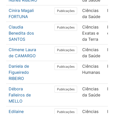
Nunes RIBEIRO
da Saúde
Cinira Magali
Ciências
En
Publicações
FORTUNA
da Saúde
Claudia
Ciências
Pro
Publicações
Benedita dos
Exatas e
e E
SANTOS
da Terra
Climene Laura
Ciências
En
Publicações
de CAMARGO
da Saúde
Daniela de
Ciências
Psi
Publicações
Figueiredo
Humanas
RIBEIRO
Débora
Ciências
En
Publicações
Falleiros de
da Saúde
MELLO
Edilaine
Ciências
En
Publicações