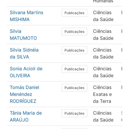
Humanas
Silvana Martins
Ciências
En
Publicações
MISHIMA
da Saúde
Silvia
Ciências
En
Publicações
MATUMOTO
da Saúde
Silvia Sidnéia
Ciências
En
Publicações
da SILVA
da Saúde
Sonia Acioli de
Ciências
En
Publicações
OLIVEIRA
da Saúde
Tomás Daniel
Ciências
Mat
Publicações
Menéndez
Exatas e
RODRÍGUEZ
da Terra
Tânia Maria de
Ciências
Sa
Publicações
ARAÚJO
da Saúde
Col