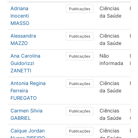
Adriana
Ciências
En
Publicações
Inocenti
da Saúde
MIASSO
Alessandra
Ciências
En
Publicações
MAZZO
da Saúde
Ana Carolina
Não
Nã
Publicações
Guidorizzi
informada
inf
ZANETTI
Antonia Regina
Ciências
En
Publicações
Ferreira
da Saúde
FUREGATO
Carmen Silvia
Ciências
Sa
Publicações
GABRIEL
da Saúde
Col
Caíque Jordan
Ciências
En
Publicações