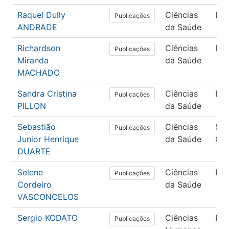
Raquel Dully
Ciências
En
Publicações
ANDRADE
da Saúde
Richardson
Ciências
En
Publicações
Miranda
da Saúde
MACHADO
Sandra Cristina
Ciências
En
Publicações
PILLON
da Saúde
Sebastião
Ciências
Sa
Publicações
Junior Henrique
da Saúde
Col
DUARTE
Selene
Ciências
En
Publicações
Cordeiro
da Saúde
VASCONCELOS
Sergio KODATO
Ciências
Psi
Publicações