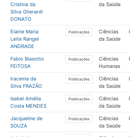
Cristina da
da Saúde
Silva Gherardi
DONATO
Elaine Maria
Ciências
En
Publicações
Leite Rangel
da Saúde
ANDRADE
Fabio Biasotto
Ciências
Psi
Publicações
FEITOSA
Humanas
Iracema da
Ciências
En
Publicações
Silva FRAZÃO
da Saúde
Isabel Amélia
Ciências
En
Publicações
Costa MENDES
da Saúde
Jacqueline de
Ciências
En
Publicações
SOUZA
da Saúde