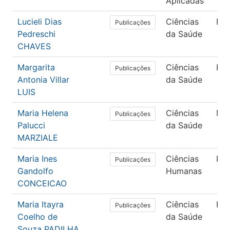
Aplicadas
Lucieli Dias
Ciências
En
Publicações
Pedreschi
da Saúde
CHAVES
Margarita
Ciências
En
Publicações
Antonia Villar
da Saúde
LUIS
Maria Helena
Ciências
Med
Publicações
Palucci
da Saúde
MARZIALE
Maria Ines
Ciências
Psi
Publicações
Gandolfo
Humanas
CONCEICAO
Maria Itayra
Ciências
En
Publicações
Coelho de
da Saúde
Souza PADILHA