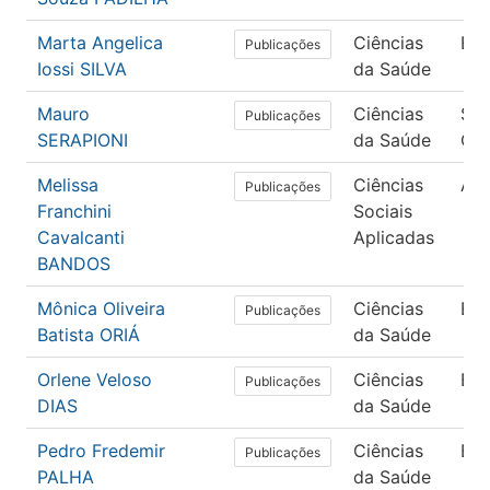
Marta Angelica
Ciências
En
Publicações
Iossi SILVA
da Saúde
Mauro
Ciências
Sa
Publicações
SERAPIONI
da Saúde
Col
Melissa
Ciências
Adm
Publicações
Franchini
Sociais
Cavalcanti
Aplicadas
BANDOS
Mônica Oliveira
Ciências
En
Publicações
Batista ORIÁ
da Saúde
Orlene Veloso
Ciências
En
Publicações
DIAS
da Saúde
Pedro Fredemir
Ciências
En
Publicações
PALHA
da Saúde