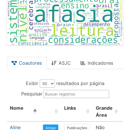
Coautores
ASJC
Indicadores
Exibir
resultados por página
Pesquisar
Nome
Links
Grande
Ár
Área
Aline
Não
Le
Publicações
Amigo