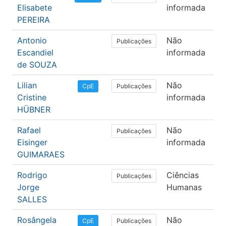
Elisabete
informada
PEREIRA
Antonio
Não
Le
Publicações
Escandiel
informada
de SOUZA
Lilian
Não
Le
Publicações
CpE
Cristine
informada
HÜBNER
Rafael
Não
Le
Publicações
Eisinger
informada
GUIMARAES
Rodrigo
Ciências
Ps
Publicações
Jorge
Humanas
SALLES
Rosângela
Não
Li
Publicações
CpE