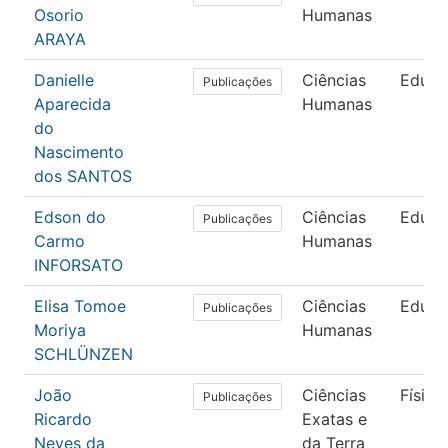
Osorio
Humanas
ARAYA
Danielle
Ciências
Educa
Publicações
Aparecida
Humanas
do
Nascimento
dos SANTOS
Edson do
Ciências
Educa
Publicações
Carmo
Humanas
INFORSATO
Elisa Tomoe
Ciências
Educa
Publicações
Moriya
Humanas
SCHLÜNZEN
João
Ciências
Física
Publicações
Ricardo
Exatas e
Neves da
da Terra