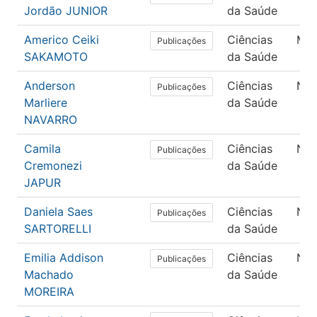
Jordão JUNIOR
da Saúde
Americo Ceiki
Ciências
Med
Publicações
SAKAMOTO
da Saúde
Anderson
Ciências
Nut
Publicações
Marliere
da Saúde
NAVARRO
Camila
Ciências
Nut
Publicações
Cremonezi
da Saúde
JAPUR
Daniela Saes
Ciências
Nut
Publicações
SARTORELLI
da Saúde
Emilia Addison
Ciências
Nut
Publicações
Machado
da Saúde
MOREIRA