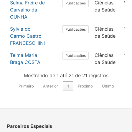
Selma Freire de
Ciências
Med
Publicações
Carvalho da
da Saúde
CUNHA
Sylvia do
Ciências
Nut
Publicações
Carmo Castro
da Saúde
FRANCESCHINI
Telma Maria
Ciências
Nut
Publicações
Braga COSTA
da Saúde
Mostrando de 1 até 21 de 21 registros
Primeiro
Anterior
1
Próximo
Último
Parceiros Especiais