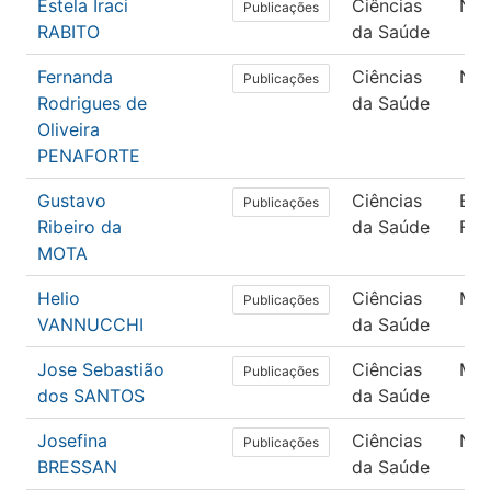
Estela Iraci
Ciências
Nut
Publicações
RABITO
da Saúde
Fernanda
Ciências
Nut
Publicações
Rodrigues de
da Saúde
Oliveira
PENAFORTE
Gustavo
Ciências
Edu
Publicações
Ribeiro da
da Saúde
Físi
MOTA
Helio
Ciências
Med
Publicações
VANNUCCHI
da Saúde
Jose Sebastião
Ciências
Med
Publicações
dos SANTOS
da Saúde
Josefina
Ciências
Nut
Publicações
BRESSAN
da Saúde