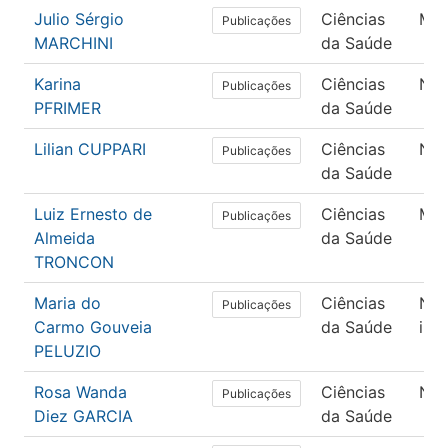
Julio Sérgio
Ciências
Med
Publicações
MARCHINI
da Saúde
Karina
Ciências
Nut
Publicações
PFRIMER
da Saúde
Lilian CUPPARI
Ciências
Nut
Publicações
da Saúde
Luiz Ernesto de
Ciências
Med
Publicações
Almeida
da Saúde
TRONCON
Maria do
Ciências
Nã
Publicações
Carmo Gouveia
da Saúde
inf
PELUZIO
Rosa Wanda
Ciências
Nut
Publicações
Diez GARCIA
da Saúde