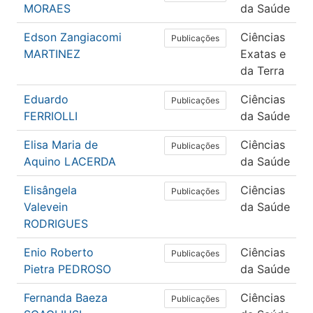
MORAES
da Saúde
Edson Zangiacomi
Ciências
Publicações
MARTINEZ
Exatas e
da Terra
Eduardo
Ciências
Publicações
FERRIOLLI
da Saúde
Elisa Maria de
Ciências
Publicações
Aquino LACERDA
da Saúde
Elisângela
Ciências
Publicações
Valevein
da Saúde
RODRIGUES
Enio Roberto
Ciências
Publicações
Pietra PEDROSO
da Saúde
Fernanda Baeza
Ciências
Publicações