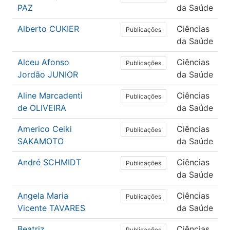
PAZ
da Saúde
Alberto CUKIER
Ciências
Publicações
da Saúde
Alceu Afonso
Ciências
Publicações
Jordão JUNIOR
da Saúde
Aline Marcadenti
Ciências
Publicações
de OLIVEIRA
da Saúde
Americo Ceiki
Ciências
Publicações
SAKAMOTO
da Saúde
André SCHMIDT
Ciências
Publicações
da Saúde
Angela Maria
Ciências
Publicações
Vicente TAVARES
da Saúde
Beatriz
Ciências
Publicações