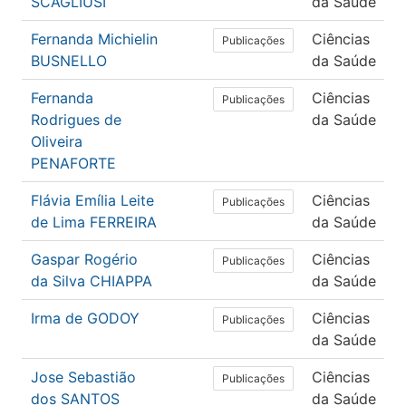
SCAGLIUSI
da Saúde
Fernanda Michielin
Ciências
Publicações
BUSNELLO
da Saúde
Fernanda
Ciências
Publicações
Rodrigues de
da Saúde
Oliveira
PENAFORTE
Flávia Emília Leite
Ciências
Publicações
de Lima FERREIRA
da Saúde
Gaspar Rogério
Ciências
Publicações
da Silva CHIAPPA
da Saúde
Irma de GODOY
Ciências
Publicações
da Saúde
Jose Sebastião
Ciências
Publicações
dos SANTOS
da Saúde