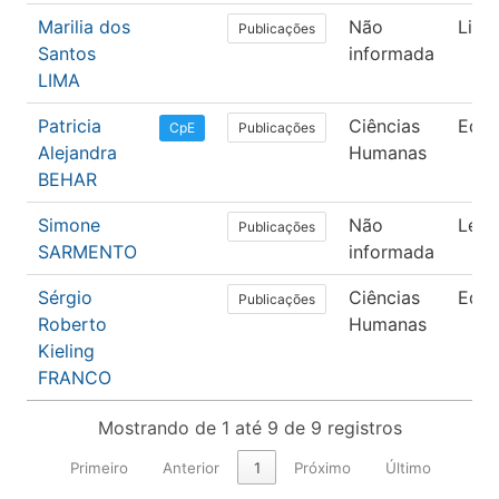
Marilia dos
Não
Lingü
Publicações
Santos
informada
LIMA
Patricia
Ciências
Edu
Publicações
CpE
Alejandra
Humanas
BEHAR
Simone
Não
Letr
Publicações
SARMENTO
informada
Sérgio
Ciências
Edu
Publicações
Roberto
Humanas
Kieling
FRANCO
Mostrando de 1 até 9 de 9 registros
Primeiro
Anterior
1
Próximo
Último