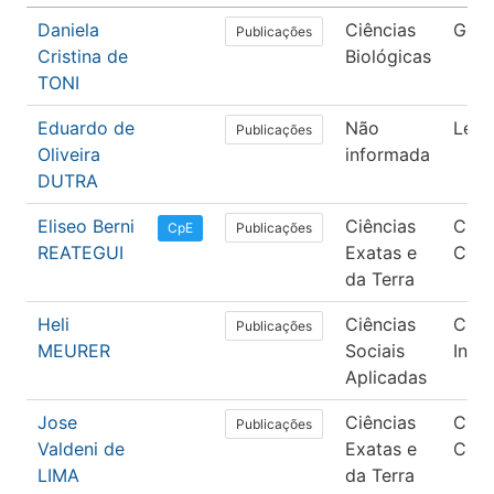
Daniela
Ciências
Gené
Publicações
Cristina de
Biológicas
TONI
Eduardo de
Não
Letr
Publicações
Oliveira
informada
DUTRA
Eliseo Berni
Ciências
Ciên
Publicações
CpE
REATEGUI
Exatas e
Com
da Terra
Heli
Ciências
Ciên
Publicações
MEURER
Sociais
Info
Aplicadas
Jose
Ciências
Ciên
Publicações
Valdeni de
Exatas e
Com
LIMA
da Terra