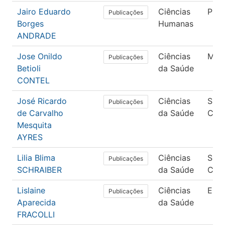
Jairo Eduardo
Ciências
Psic
Publicações
Borges
Humanas
ANDRADE
Jose Onildo
Ciências
Medi
Publicações
Betioli
da Saúde
CONTEL
José Ricardo
Ciências
Saú
Publicações
de Carvalho
da Saúde
Cole
Mesquita
AYRES
Lilia Blima
Ciências
Saú
Publicações
SCHRAIBER
da Saúde
Cole
Lislaine
Ciências
Enf
Publicações
Aparecida
da Saúde
FRACOLLI