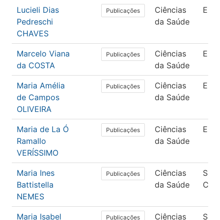
Lucieli Dias
Ciências
Enf
Publicações
Pedreschi
da Saúde
CHAVES
Marcelo Viana
Ciências
Enf
Publicações
da COSTA
da Saúde
Maria Amélia
Ciências
Enf
Publicações
de Campos
da Saúde
OLIVEIRA
Maria de La Ó
Ciências
Enf
Publicações
Ramallo
da Saúde
VERÍSSIMO
Maria Ines
Ciências
Saú
Publicações
Battistella
da Saúde
Cole
NEMES
Maria Isabel
Ciências
Serv
Publicações