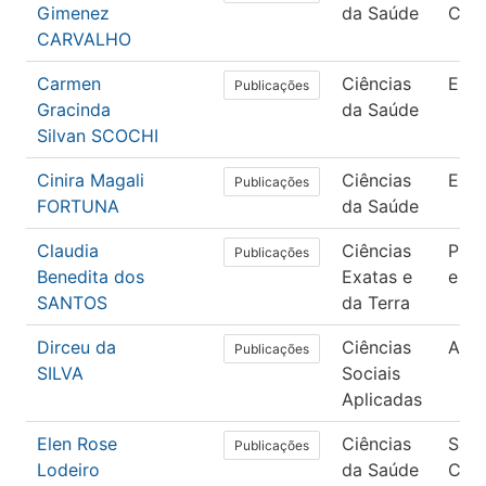
Gimenez
da Saúde
Cole
CARVALHO
Carmen
Ciências
Enf
Publicações
Gracinda
da Saúde
Silvan SCOCHI
Cinira Magali
Ciências
Enf
Publicações
FORTUNA
da Saúde
Claudia
Ciências
Prob
Publicações
Benedita dos
Exatas e
e Es
SANTOS
da Terra
Dirceu da
Ciências
Admi
Publicações
SILVA
Sociais
Aplicadas
Elen Rose
Ciências
Saú
Publicações
Lodeiro
da Saúde
Cole