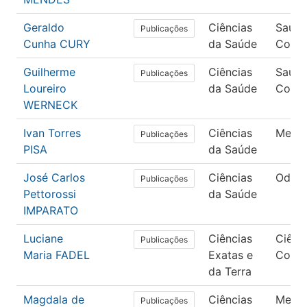
Geraldo
Ciências
Saúd
Publicações
Cunha CURY
da Saúde
Colet
Guilherme
Ciências
Saúd
Publicações
Loureiro
da Saúde
Colet
WERNECK
Ivan Torres
Ciências
Medic
Publicações
PISA
da Saúde
José Carlos
Ciências
Odont
Publicações
Pettorossi
da Saúde
IMPARATO
Luciane
Ciências
Ciênc
Publicações
Maria FADEL
Exatas e
Comp
da Terra
Magdala de
Ciências
Medic
Publicações