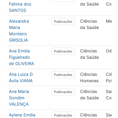
Fatima dos
da Saúde
Colet
SANTOS
Alexandra
Ciências
Medic
Publicações
Maria
da Saúde
Monteiro
GRISOLIA
Ana Emilia
Ciências
Odont
Publicações
Figueiredo
da Saúde
de OLIVEIRA
Ana Luiza D
Ciências
Ciênc
Publicações
Ávila VIANA
Humanas
Políti
Ana Maria
Ciências
Saúd
Publicações
Gondim
da Saúde
Colet
VALENÇA
Aylene Emilia
Ciências
Saúd
Publicações