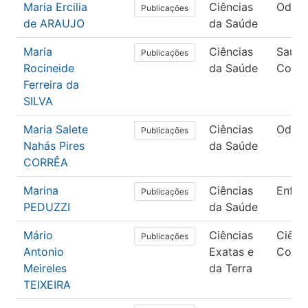
Maria Ercilia
Ciências
Odont
Publicações
de ARAUJO
da Saúde
Maria
Ciências
Saúd
Publicações
Rocineide
da Saúde
Colet
Ferreira da
SILVA
Maria Salete
Ciências
Odont
Publicações
Nahás Pires
da Saúde
CORRÊA
Marina
Ciências
Enfe
Publicações
PEDUZZI
da Saúde
Mário
Ciências
Ciênc
Publicações
Antonio
Exatas e
Comp
Meireles
da Terra
TEIXEIRA