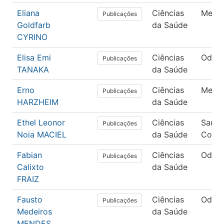
Eliana
Ciências
Medic
Publicações
Goldfarb
da Saúde
CYRINO
Elisa Emi
Ciências
Odont
Publicações
TANAKA
da Saúde
Erno
Ciências
Medic
Publicações
HARZHEIM
da Saúde
Ethel Leonor
Ciências
Saúd
Publicações
Noia MACIEL
da Saúde
Colet
Fabian
Ciências
Odont
Publicações
Calixto
da Saúde
FRAIZ
Fausto
Ciências
Odont
Publicações
Medeiros
da Saúde
MENDES