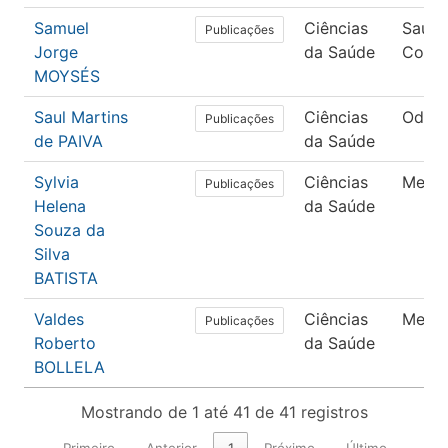
Samuel
Ciências
Saúd
Publicações
Jorge
da Saúde
Colet
MOYSÉS
Saul Martins
Ciências
Odont
Publicações
de PAIVA
da Saúde
Sylvia
Ciências
Medic
Publicações
Helena
da Saúde
Souza da
Silva
BATISTA
Valdes
Ciências
Medic
Publicações
Roberto
da Saúde
BOLLELA
Mostrando de 1 até 41 de 41 registros
Primeiro
Anterior
1
Próximo
Último