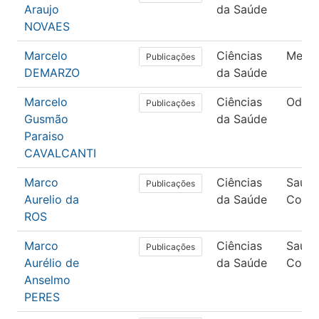
Araujo
da Saúde
NOVAES
Marcelo
Ciências
Medic
Publicações
DEMARZO
da Saúde
Marcelo
Ciências
Odont
Publicações
Gusmão
da Saúde
Paraiso
CAVALCANTI
Marco
Ciências
Saúd
Publicações
Aurelio da
da Saúde
Colet
ROS
Marco
Ciências
Saúd
Publicações
Aurélio de
da Saúde
Colet
Anselmo
PERES