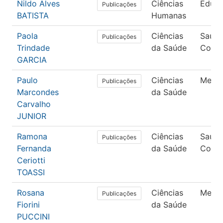
Nildo Alves
Ciências
Educ
Publicações
BATISTA
Humanas
Paola
Ciências
Saúd
Publicações
Trindade
da Saúde
Colet
GARCIA
Paulo
Ciências
Medic
Publicações
Marcondes
da Saúde
Carvalho
JUNIOR
Ramona
Ciências
Saúd
Publicações
Fernanda
da Saúde
Colet
Ceriotti
TOASSI
Rosana
Ciências
Medic
Publicações
Fiorini
da Saúde
PUCCINI