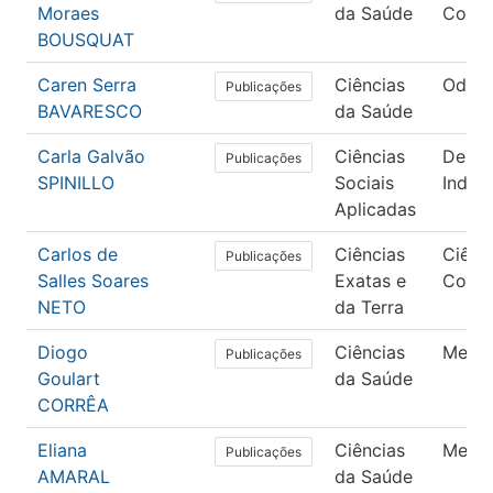
Moraes
da Saúde
Colet
BOUSQUAT
Caren Serra
Ciências
Odont
Publicações
BAVARESCO
da Saúde
Carla Galvão
Ciências
Dese
Publicações
SPINILLO
Sociais
Indust
Aplicadas
Carlos de
Ciências
Ciênc
Publicações
Salles Soares
Exatas e
Comp
NETO
da Terra
Diogo
Ciências
Medic
Publicações
Goulart
da Saúde
CORRÊA
Eliana
Ciências
Medic
Publicações
AMARAL
da Saúde