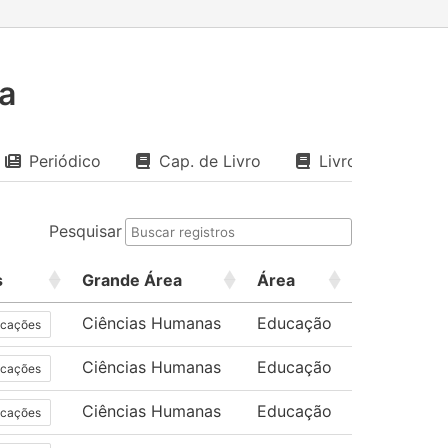
a
Periódico
Cap. de Livro
Livro
Pesquisar
s
Grande Área
Área
Ciências Humanas
Educação
icações
Ciências Humanas
Educação
icações
Ciências Humanas
Educação
icações