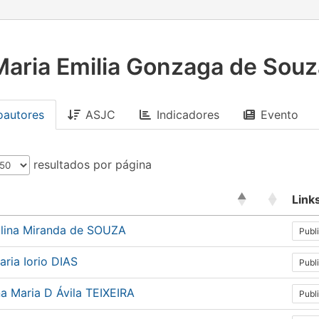
Maria Emilia Gonzaga de Souz
oautores
ASJC
Indicadores
Evento
resultados por página
Link
lina Miranda de SOUZA
Publ
ria Iorio DIAS
Publ
na Maria D Ávila TEIXEIRA
Publ