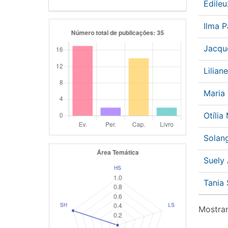
Edile
Ilma 
Jacqu
Lilia
Maria 
Otíli
Solan
Suely
Tania
Mostran