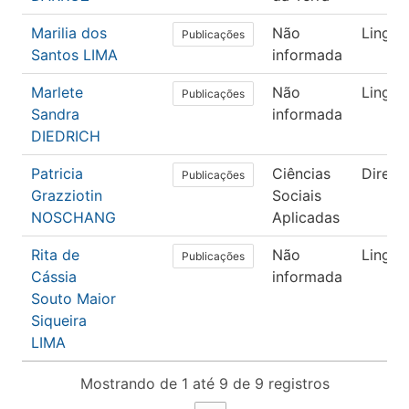
Marilia dos
Não
Lingüís
Publicações
Santos LIMA
informada
Marlete
Não
Lingüís
Publicações
Sandra
informada
DIEDRICH
Patricia
Ciências
Direito
Publicações
Grazziotin
Sociais
NOSCHANG
Aplicadas
Rita de
Não
Lingüís
Publicações
Cássia
informada
Souto Maior
Siqueira
LIMA
Mostrando de 1 até 9 de 9 registros