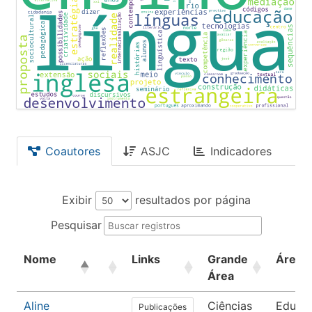
Coautores
ASJC
Indicadores
Exibir
resultados por página
Pesquisar
Nome
Links
Grande
Área
Área
Aline
Ciências
Educa
Publicações