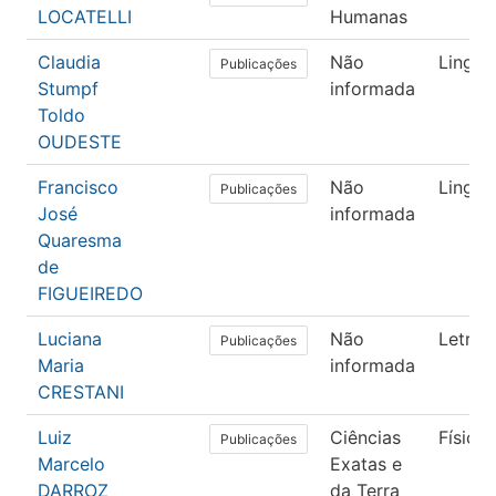
LOCATELLI
Humanas
Claudia
Não
Lingüís
Publicações
Stumpf
informada
Toldo
OUDESTE
Francisco
Não
Lingüís
Publicações
José
informada
Quaresma
de
FIGUEIREDO
Luciana
Não
Letras
Publicações
Maria
informada
CRESTANI
Luiz
Ciências
Física
Publicações
Marcelo
Exatas e
DARROZ
da Terra