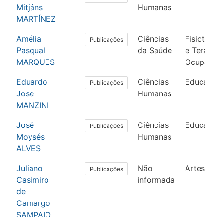
Mitjáns
Humanas
MARTÍNEZ
Amélia
Ciências
Fisiotera
Publicações
Pasqual
da Saúde
e Terapi
MARQUES
Ocupaci
Eduardo
Ciências
Educaçã
Publicações
Jose
Humanas
MANZINI
José
Ciências
Educaçã
Publicações
Moysés
Humanas
ALVES
Juliano
Não
Artes
Publicações
Casimiro
informada
de
Camargo
SAMPAIO