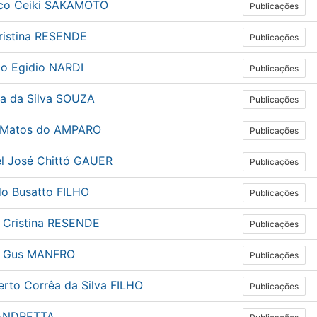
co Ceiki SAKAMOTO
Publicações
ristina RESENDE
Publicações
io Egidio NARDI
Publicações
da da Silva SOUZA
Publicações
 Matos do AMPARO
Publicações
el José Chittó GAUER
Publicações
do Busatto FILHO
Publicações
e Cristina RESENDE
Publicações
e Gus MANFRO
Publicações
rto Corrêa da Silva FILHO
Publicações
 ANDRETTA