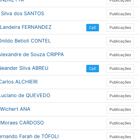
Publicações
a Silva dos SANTOS
Publicações
 Landeira FERNANDEZ
Publicações
CpE
Onildo Betioli CONTEL
Publicações
Alexandre de Souza CRIPPA
Publicações
Neander Silva ABREU
Publicações
CpE
Carlos ALCHIERI
Publicações
Luciano de QUEVEDO
Publicações
 Wichert ANA
Publicações
a Moraes CARDOSO
Publicações
Fernando Farah de TÓFOLI
Publicações