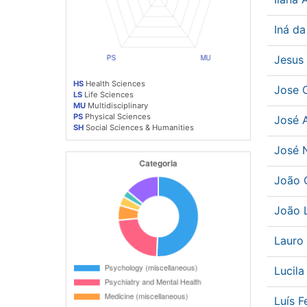
Iná d
Jesus
HS
Health Sciences
Jose 
LS
Life Sciences
MU
Multidisciplinary
PS
Physical Sciences
José 
SH
Social Sciences & Humanities
José 
João 
João 
Lauro
Lucil
Luís 