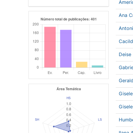
Ameri
Ana C
Anton
Cacil
Deise
Gabri
Geral
Gisel
Gisel
Humbe
Ilana