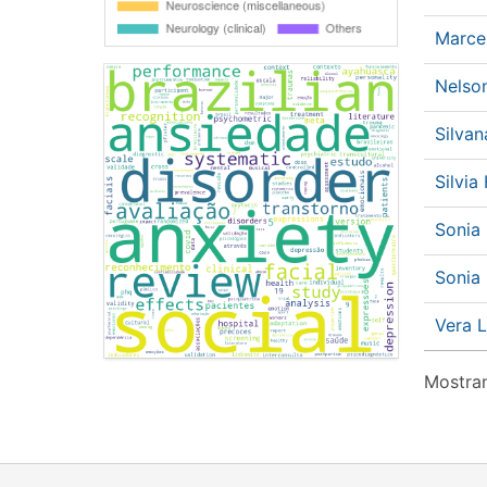
Marce
Nelso
Silva
Silvi
Sonia
Sonia
Vera 
Mostran