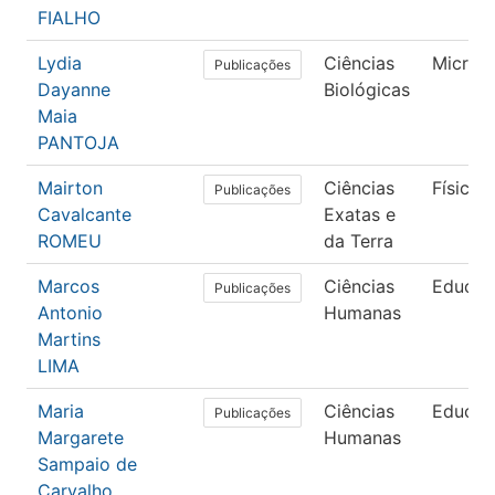
FIALHO
Lydia
Ciências
Microbi
Publicações
Dayanne
Biológicas
Maia
PANTOJA
Mairton
Ciências
Física
Publicações
Cavalcante
Exatas e
ROMEU
da Terra
Marcos
Ciências
Educaç
Publicações
Antonio
Humanas
Martins
LIMA
Maria
Ciências
Educaç
Publicações
Margarete
Humanas
Sampaio de
Carvalho