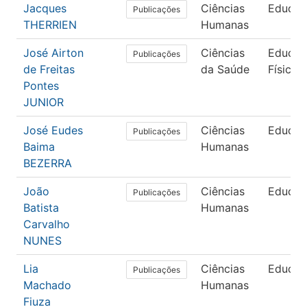
Jacques
Ciências
Educaç
Publicações
THERRIEN
Humanas
José Airton
Ciências
Educaç
Publicações
de Freitas
da Saúde
Física
Pontes
JUNIOR
José Eudes
Ciências
Educaç
Publicações
Baima
Humanas
BEZERRA
João
Ciências
Educaç
Publicações
Batista
Humanas
Carvalho
NUNES
Lia
Ciências
Educaç
Publicações
Machado
Humanas
Fiuza