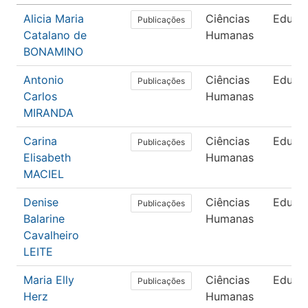
Alicia Maria
Ciências
Educa
Publicações
Catalano de
Humanas
BONAMINO
Antonio
Ciências
Educa
Publicações
Carlos
Humanas
MIRANDA
Carina
Ciências
Educa
Publicações
Elisabeth
Humanas
MACIEL
Denise
Ciências
Educa
Publicações
Balarine
Humanas
Cavalheiro
LEITE
Maria Elly
Ciências
Educa
Publicações
Herz
Humanas