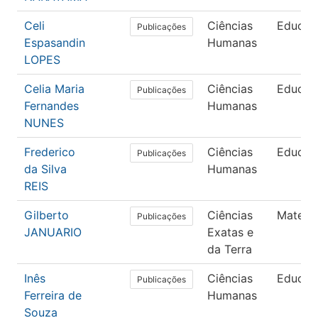
Celi
Ciências
Educaç
Publicações
Espasandin
Humanas
LOPES
Celia Maria
Ciências
Educaç
Publicações
Fernandes
Humanas
NUNES
Frederico
Ciências
Educaç
Publicações
da Silva
Humanas
REIS
Gilberto
Ciências
Matemá
Publicações
JANUARIO
Exatas e
da Terra
Inês
Ciências
Educaç
Publicações
Ferreira de
Humanas
Souza