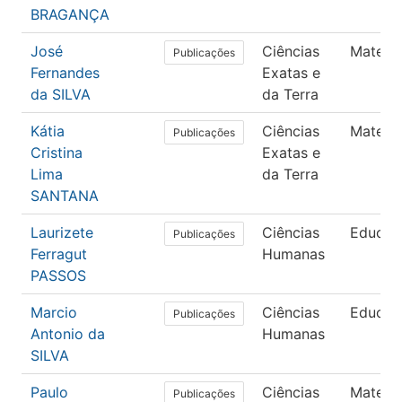
BRAGANÇA
José
Ciências
Matemá
Publicações
Fernandes
Exatas e
da SILVA
da Terra
Kátia
Ciências
Matemá
Publicações
Cristina
Exatas e
Lima
da Terra
SANTANA
Laurizete
Ciências
Educaç
Publicações
Ferragut
Humanas
PASSOS
Marcio
Ciências
Educaç
Publicações
Antonio da
Humanas
SILVA
Paulo
Ciências
Matemá
Publicações