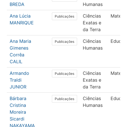
BREDA
Humanas
Ana Lúcia
Ciências
Matemá
Publicações
MANRIQUE
Exatas e
da Terra
Ana Maria
Ciências
Educaç
Publicações
Gimenes
Humanas
Corrêa
CALIL
Armando
Ciências
Matemá
Publicações
Traldi
Exatas e
JUNIOR
da Terra
Bárbara
Ciências
Educaç
Publicações
Cristina
Humanas
Moreira
Sicardi
NAKAYAMA