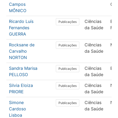
Campos
Ocu
MÔNICO
Ricardo Luís
Ciências
Edu
Publicações
Fernandes
da Saúde
Físi
GUERRA
Rocksane de
Ciências
Med
Publicações
Carvalho
da Saúde
NORTON
Sandra Marisa
Ciências
Enf
Publicações
PELLOSO
da Saúde
Silvia Eloiza
Ciências
Nut
Publicações
PRIORE
da Saúde
Simone
Ciências
Nut
Publicações
Cardoso
da Saúde
Lisboa