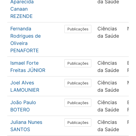
Aparecida
da Saúde
Canaan
REZENDE
Fernanda
Ciências
Nut
Publicações
Rodrigues de
da Saúde
Oliveira
PENAFORTE
Ismael Forte
Ciências
Edu
Publicações
Freitas JÚNIOR
da Saúde
Físi
Joel Alves
Ciências
Med
Publicações
LAMOUNIER
da Saúde
João Paulo
Ciências
Edu
Publicações
BOTERO
da Saúde
Físi
Juliana Nunes
Ciências
Fon
Publicações
SANTOS
da Saúde