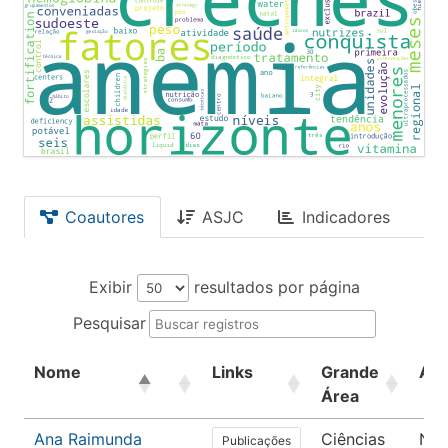
Coautores
ASJC
Indicadores
Exibir
resultados por página
Pesquisar
Nome
Links
Grande
Áre
Área
Ana Raimunda
Ciências
Nut
Publicações