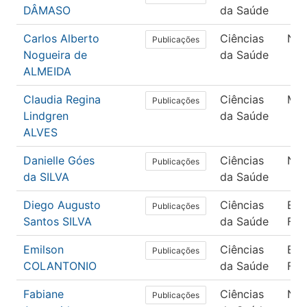
DÂMASO
da Saúde
Carlos Alberto
Ciências
Nut
Publicações
Nogueira de
da Saúde
ALMEIDA
Claudia Regina
Ciências
Med
Publicações
Lindgren
da Saúde
ALVES
Danielle Góes
Ciências
Nut
Publicações
da SILVA
da Saúde
Diego Augusto
Ciências
Edu
Publicações
Santos SILVA
da Saúde
Físi
Emilson
Ciências
Edu
Publicações
COLANTONIO
da Saúde
Físi
Fabiane
Ciências
Nut
Publicações