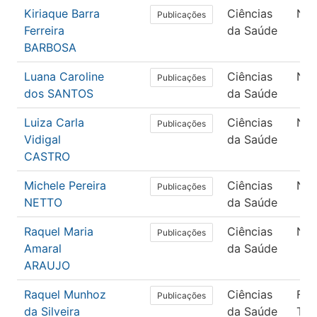
Kiriaque Barra
Ciências
Nut
Publicações
Ferreira
da Saúde
BARBOSA
Luana Caroline
Ciências
Nut
Publicações
dos SANTOS
da Saúde
Luiza Carla
Ciências
Nut
Publicações
Vidigal
da Saúde
CASTRO
Michele Pereira
Ciências
Nut
Publicações
NETTO
da Saúde
Raquel Maria
Ciências
Nut
Publicações
Amaral
da Saúde
ARAUJO
Raquel Munhoz
Ciências
Fis
Publicações
da Silveira
da Saúde
Ter