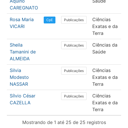
Aquino
Saúde
CAREGNATO
Rosa Maria
Ciências
C
Publicações
CpE
VICARI
Exatas e da
C
Terra
Sheila
Ciências da
F
Publicações
Tamanini de
Saúde
ALMEIDA
Silvia
Ciências
P
Publicações
Modesto
Exatas e da
e
NASSAR
Terra
Sílvio César
Ciências
C
Publicações
CAZELLA
Exatas e da
C
Terra
Mostrando de 1 até 25 de 25 registros