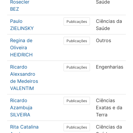
Rosecler
Saúde
BEZ
Paulo
Ciências da
M
Publicações
ZIELINSKY
Saúde
Regina de
Outros
D
Publicações
Oliveira
C
HEIDRICH
Ricardo
Engenharias
E
Publicações
Alexsandro
B
de Medeiros
VALENTIM
Ricardo
Ciências
C
Publicações
Azambuja
Exatas e da
C
SILVEIRA
Terra
Rita Catalina
Ciências da
E
Publicações