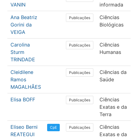
VANIN
informada
Ana Beatriz
Ciências
B
Publicações
Gorini da
Biológicas
VEIGA
Carolina
Ciências
E
Publicações
Sturm
Humanas
TRINDADE
Cleidilene
Ciências da
S
Publicações
Ramos
Saúde
MAGALHÃES
Elisa BOFF
Ciências
C
Publicações
Exatas e da
C
Terra
Eliseo Berni
Ciências
C
Publicações
CpE
REATEGUI
Exatas e da
C