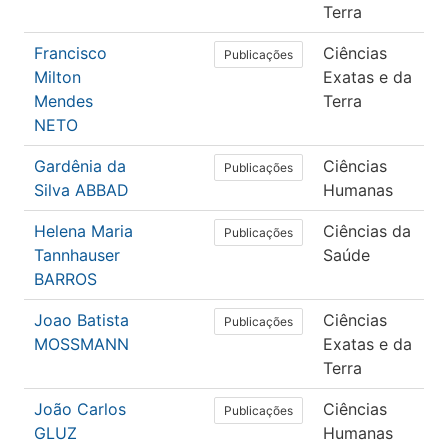
Terra
Francisco
Ciências
C
Publicações
Milton
Exatas e da
C
Mendes
Terra
NETO
Gardênia da
Ciências
P
Publicações
Silva ABBAD
Humanas
Helena Maria
Ciências da
M
Publicações
Tannhauser
Saúde
BARROS
Joao Batista
Ciências
C
Publicações
MOSSMANN
Exatas e da
C
Terra
João Carlos
Ciências
E
Publicações
GLUZ
Humanas