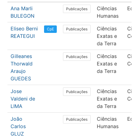
Ana Marli
Ciências
Educ
Publicações
BULEGON
Humanas
Eliseo Berni
Ciências
Ciên
Publicações
CpE
REATEGUI
Exatas e
Com
da Terra
Gilleanes
Ciências
Ciên
Publicações
Thorwald
Exatas e
Com
Araujo
da Terra
GUEDES
Jose
Ciências
Ciên
Publicações
Valdeni de
Exatas e
Com
LIMA
da Terra
João
Ciências
Educ
Publicações
Carlos
Humanas
GLUZ