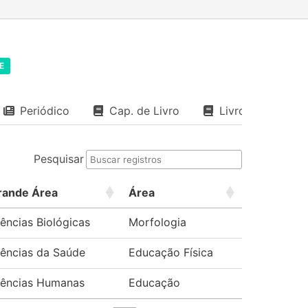
E
Periódico
Cap. de Livro
Livro
Pesquisar
rande Área
Área
ências Biológicas
Morfologia
iências da Saúde
Educação Física
iências Humanas
Educação