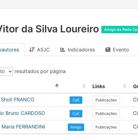
Vitor da Silva Loureiro
Amigo da Rede Cp
oautores
ASJC
Indicadores
Evento
resultados por página
Links
G
d Sholl FRANCO
Ci
Publicações
CpE
cio Bruno CARDOSO
C
Publicações
CpE
ne Maria FERRANDINI
C
Publicações
Amigo