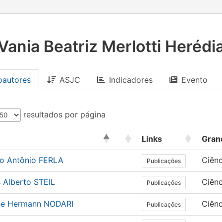
Vania Beatriz Merlotti Herédi
oautores
ASJC
Indicadores
Evento
resultados por página
Links
Gran
do Antônio FERLA
Ciên
Publicações
 Alberto STEIL
Ciên
Publicações
ine Hermann NODARI
Ciênc
Publicações