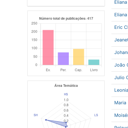
Elian
Elian
Eric 
Jeane
Johan
João 
Julio
Leoni
Maria 
Mois
Pelay