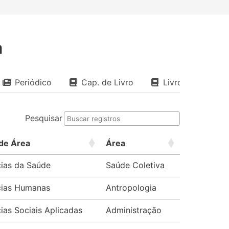
a
Periódico
Cap. de Livro
Livro
Pesquisar
de Área
Área
cias da Saúde
Saúde Coletiva
cias Humanas
Antropologia
ias Sociais Aplicadas
Administração