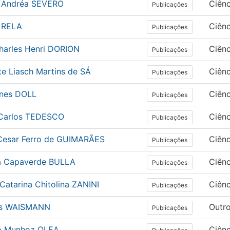
a Andréa SEVERO
Ciênc
Publicações
a RELA
Ciên
Publicações
Charles Henri DORION
Ciênc
Publicações
te Liasch Martins de SÁ
Ciênc
Publicações
nes DOLL
Ciên
Publicações
Carlos TEDESCO
Ciên
Publicações
 Cesar Ferro de GUIMARÃES
Ciênc
Publicações
a Capaverde BULLA
Ciênc
Publicações
Catarina Chitolina ZANINI
Ciên
Publicações
és WAISMANN
Outr
Publicações
o Munhoz OLEA
Ciênc