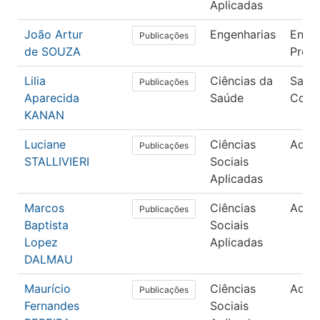
Aplicadas
João Artur
Engenharias
Engen
Publicações
de SOUZA
Prod
Lilia
Ciências da
Saúd
Publicações
Aparecida
Saúde
Colet
KANAN
Luciane
Ciências
Admin
Publicações
STALLIVIERI
Sociais
Aplicadas
Marcos
Ciências
Admin
Publicações
Baptista
Sociais
Lopez
Aplicadas
DALMAU
Maurício
Ciências
Admin
Publicações
Fernandes
Sociais