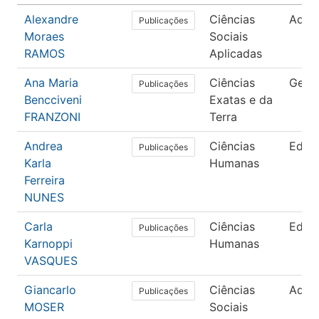
Alexandre
Ciências
Admin
Publicações
Moraes
Sociais
RAMOS
Aplicadas
Ana Maria
Ciências
Geoci
Publicações
Bencciveni
Exatas e da
FRANZONI
Terra
Andrea
Ciências
Educ
Publicações
Karla
Humanas
Ferreira
NUNES
Carla
Ciências
Educ
Publicações
Karnoppi
Humanas
VASQUES
Giancarlo
Ciências
Admin
Publicações
MOSER
Sociais