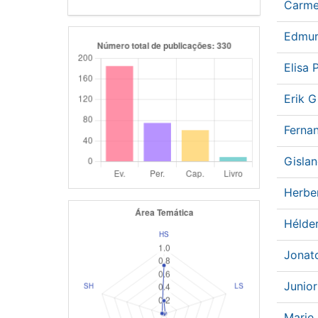
Carme
Edmur
Elisa 
Erik 
Ferna
Gislan
Herbe
Hélde
Jonat
Junior
Marie