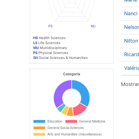
Nanci
Nelso
HS
Health Sciences
Nilto
LS
Life Sciences
MU
Multidisciplinary
PS
Physical Sciences
Ricar
SH
Social Sciences & Humanities
Valér
Mostran