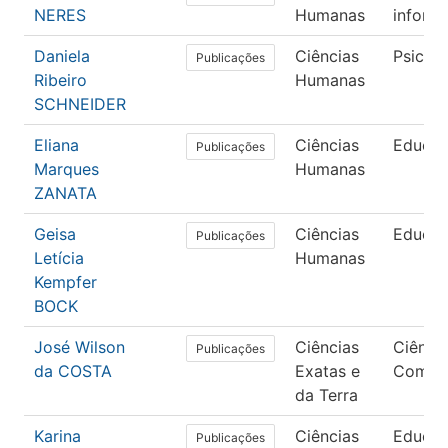
NERES
Humanas
inform
Daniela
Ciências
Psicolo
Publicações
Ribeiro
Humanas
SCHNEIDER
Eliana
Ciências
Educa
Publicações
Marques
Humanas
ZANATA
Geisa
Ciências
Educa
Publicações
Letícia
Humanas
Kempfer
BOCK
José Wilson
Ciências
Ciênci
Publicações
da COSTA
Exatas e
Compu
da Terra
Karina
Ciências
Educa
Publicações