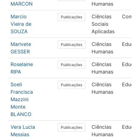
MARCON
Humanas
Marcio
Ciências
Comun
Publicações
Vieira de
Sociais
SOUZA
Aplicadas
Marivete
Ciências
Educa
Publicações
GESSER
Humanas
Roselaine
Ciências
Educa
Publicações
RIPA
Humanas
Soeli
Ciências
Educa
Publicações
Francisca
Humanas
Mazzini
Monte
BLANCO
Vera Lucia
Ciências
Educa
Publicações
Messias
Humanas