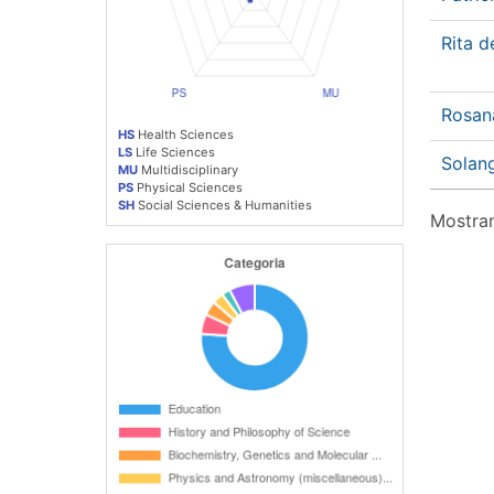
Rita 
Rosan
HS
Health Sciences
LS
Life Sciences
Solan
MU
Multidisciplinary
PS
Physical Sciences
SH
Social Sciences & Humanities
Mostran