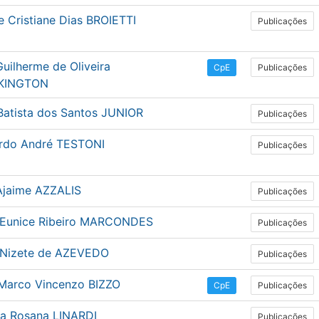
e Cristiane Dias BROIETTI
Publicações
uilherme de Oliveira
Publicações
CpE
KINGTON
Batista dos Santos JUNIOR
Publicações
rdo André TESTONI
Publicações
 Ajaime AZZALIS
Publicações
 Eunice Ribeiro MARCONDES
Publicações
 Nizete de AZEVEDO
Publicações
 Marco Vincenzo BIZZO
Publicações
CpE
ia Rosana LINARDI
Publicações