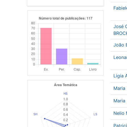
Fabiel
José G
BROC
João 
Leona
Ligia
Maria
Maria
Nelio
Patric