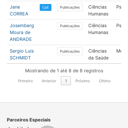
Jane
Ciências
Psico
Publicações
CpE
CORREA
Humanas
Josemberg
Ciências
Psico
Publicações
Moura de
Humanas
ANDRADE
Sergio Luis
Ciências
Medi
Publicações
SCHMIDT
da Saúde
Mostrando de 1 até 8 de 8 registros
Primeiro
Anterior
1
Próximo
Último
Parceiros Especiais