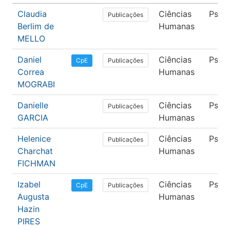
Claudia
Ciências
Psico
Publicações
Berlim de
Humanas
MELLO
Daniel
Ciências
Psico
Publicações
CpE
Correa
Humanas
MOGRABI
Danielle
Ciências
Psico
Publicações
GARCIA
Humanas
Helenice
Ciências
Psico
Publicações
Charchat
Humanas
FICHMAN
Izabel
Ciências
Psico
Publicações
CpE
Augusta
Humanas
Hazin
PIRES